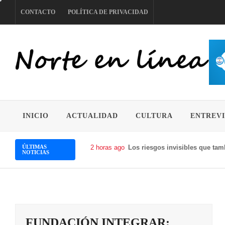
Skip
CONTACTO
POLÍTICA DE PRIVACIDAD
to
content
NORTE EN LÍNEA
INICIO
ACTUALIDAD
CULTURA
ENTREVI
ÚLTIMAS
2 horas ago
Los riesgos invisibles que ta
NOTICIAS
FUNDACIÓN INTEGRAR: