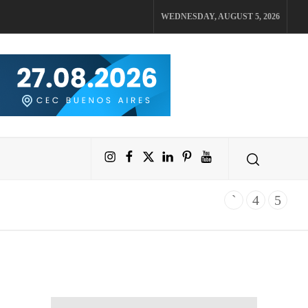
WEDNESDAY, AUGUST 5, 2026
Instagram
Facebook
X
LinkedIn
Pinterest
YouTube