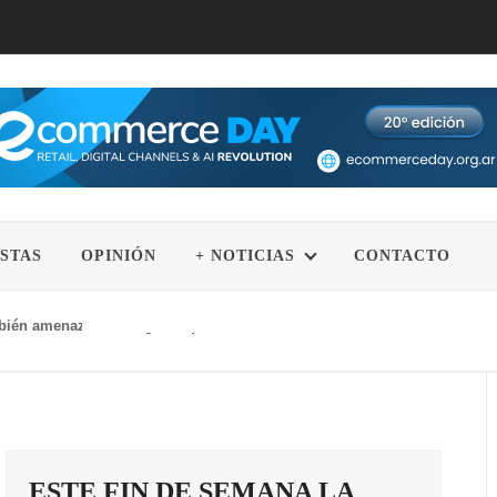
STAS
OPINIÓN
+ NOTICIAS
CONTACTO
mbién amenazan a los gatos que nunca salen de casa
ESTE FIN DE SEMANA LA