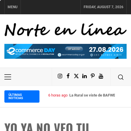
Skip
MENU
FRIDAY, AUGUST 7, 2026
to
content
NORTE EN LÍNEA
Instagram
Facebook
X
LinkedIn
Pinterest
YouTube
Primary
Menu
ÚLTIMAS
6 horas ago
La Rural se viste de BAFWEEK: llega
NOTICIAS
YO YA NO VEO TU