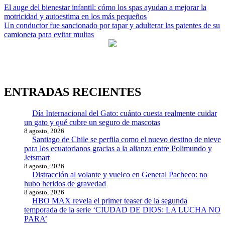
Navegación
El auge del bienestar infantil: cómo los spas ayudan a mejorar la
motricidad y autoestima en los más pequeños
de
Un conductor fue sancionado por tapar y adulterar las patentes de su
entradas
camioneta para evitar multas
ENTRADAS RECIENTES
Día Internacional del Gato: cuánto cuesta realmente cuidar
un gato y qué cubre un seguro de mascotas
8 agosto, 2026
Santiago de Chile se perfila como el nuevo destino de nieve
para los ecuatorianos gracias a la alianza entre Polimundo y
Jetsmart
8 agosto, 2026
Distracción al volante y vuelco en General Pacheco: no
hubo heridos de gravedad
8 agosto, 2026
HBO MAX revela el primer teaser de la segunda
temporada de la serie ‘CIUDAD DE DIOS: LA LUCHA NO
PARA’