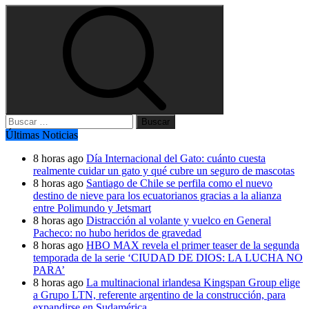
Buscar:
Últimas Noticias
8 horas ago
Día Internacional del Gato: cuánto cuesta
realmente cuidar un gato y qué cubre un seguro de mascotas
8 horas ago
Santiago de Chile se perfila como el nuevo
destino de nieve para los ecuatorianos gracias a la alianza
entre Polimundo y Jetsmart
8 horas ago
Distracción al volante y vuelco en General
Pacheco: no hubo heridos de gravedad
8 horas ago
HBO MAX revela el primer teaser de la segunda
temporada de la serie ‘CIUDAD DE DIOS: LA LUCHA NO
PARA’
8 horas ago
La multinacional irlandesa Kingspan Group elige
a Grupo LTN, referente argentino de la construcción, para
expandirse en Sudamérica