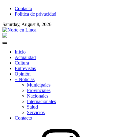
to
Contacto
content
Política de privacidad
Saturday, August 8, 2026
Norte en Línea
Primary
Menu
Inicio
Actualidad
Cultura
Entrevistas
Opinión
+ Noticias
Municipales
Provinciales
Nacionales
Internacionales
Salud
Servicios
Contacto
Instagram