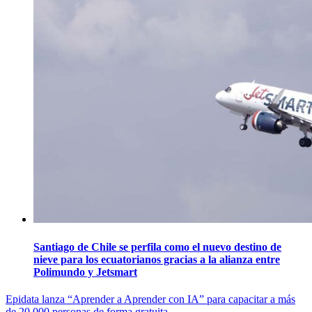
Santiago de Chile se perfila como el nuevo destino de
nieve para los ecuatorianos gracias a la alianza entre
Polimundo y Jetsmart
Navegación
Epidata lanza “Aprender a Aprender con IA” para capacitar a más
de 20.000 personas de forma gratuita