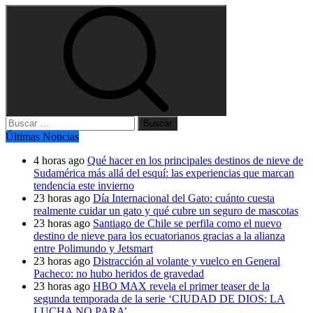
Buscar:
Últimas Noticias
4 horas ago
Qué hacer en los principales destinos de nieve de
Sudamérica más allá del esquí: las experiencias que marcan
tendencia este invierno
23 horas ago
Día Internacional del Gato: cuánto cuesta
realmente cuidar un gato y qué cubre un seguro de mascotas
23 horas ago
Santiago de Chile se perfila como el nuevo
destino de nieve para los ecuatorianos gracias a la alianza
entre Polimundo y Jetsmart
23 horas ago
Distracción al volante y vuelco en General
Pacheco: no hubo heridos de gravedad
23 horas ago
HBO MAX revela el primer teaser de la
segunda temporada de la serie ‘CIUDAD DE DIOS: LA
LUCHA NO PARA’