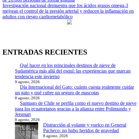
de
Investigación nacional demuestra que los ácidos grasos omega-3
entradas
mejoran el control de la presión arterial y reducen la inflamación en
adultos con riesgo cardiometabólico
ENTRADAS RECIENTES
Qué hacer en los principales destinos de nieve de
Sudamérica más allá del esquí: las experiencias que marcan
tendencia este invierno
9 agosto, 2026
Día Internacional del Gato: cuánto cuesta realmente cuidar
un gato y qué cubre un seguro de mascotas
8 agosto, 2026
Santiago de Chile se perfila como el nuevo destino de nieve
para los ecuatorianos gracias a la alianza entre Polimundo y
Jetsmart
8 agosto, 2026
Distracción al volante y vuelco en General
Pacheco: no hubo heridos de gravedad
8 agosto, 2026