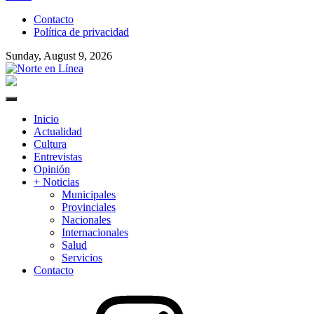
to
Contacto
content
Política de privacidad
Sunday, August 9, 2026
Norte en Línea
Primary
Menu
Inicio
Actualidad
Cultura
Entrevistas
Opinión
+ Noticias
Municipales
Provinciales
Nacionales
Internacionales
Salud
Servicios
Contacto
Instagram