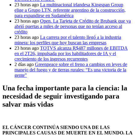
23 horas ago
La multinacional irlandesa Kingspan Group
elige a Grupo LTN, referente argentino de la construcción,
para expandirse en Sudamérica
23 horas ago
Open. La Tarjeta de Crédito de Brubank que ya
abrió puertas a miles de personas que no tenían acceso al
crédito
23 horas ago
La carrera por el talento llegó a la industria
minera: los perfiles que hoy buscan las empresas
23 horas ago
TOTVS alcanza R$487 millones de EBITDA
en el 2T26, impulsada por los habilitadores de IA y el
crecimiento de los ingresos recurrentes
2 días ago
Greenpeace sobre el freno a cambios en leyes de
manejo del fuego y de tierras rurales: “Es una victoria de la
gente”
Una fecha importante para la ciencia: la
necesidad de seguir investigando para
salvar más vidas
EL CÁNCER CONTINÚA SIENDO UNA DE LAS
PRINCIPALES CAUSAS DE MUERTE EN EL MUNDO. LA