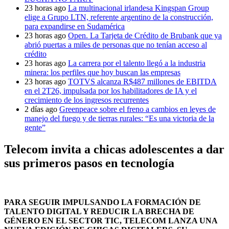
23 horas ago
La multinacional irlandesa Kingspan Group
elige a Grupo LTN, referente argentino de la construcción,
para expandirse en Sudamérica
23 horas ago
Open. La Tarjeta de Crédito de Brubank que ya
abrió puertas a miles de personas que no tenían acceso al
crédito
23 horas ago
La carrera por el talento llegó a la industria
minera: los perfiles que hoy buscan las empresas
23 horas ago
TOTVS alcanza R$487 millones de EBITDA
en el 2T26, impulsada por los habilitadores de IA y el
crecimiento de los ingresos recurrentes
2 días ago
Greenpeace sobre el freno a cambios en leyes de
manejo del fuego y de tierras rurales: “Es una victoria de la
gente”
Telecom invita a chicas adolescentes a dar
sus primeros pasos en tecnología
PARA SEGUIR IMPULSANDO LA FORMACIÓN DE
TALENTO DIGITAL Y REDUCIR LA BRECHA DE
GÉNERO EN EL SECTOR TIC, TELECOM LANZA UNA