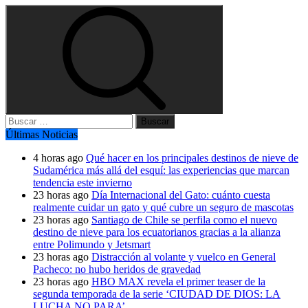
Buscar:
Últimas Noticias
4 horas ago
Qué hacer en los principales destinos de nieve de
Sudamérica más allá del esquí: las experiencias que marcan
tendencia este invierno
23 horas ago
Día Internacional del Gato: cuánto cuesta
realmente cuidar un gato y qué cubre un seguro de mascotas
23 horas ago
Santiago de Chile se perfila como el nuevo
destino de nieve para los ecuatorianos gracias a la alianza
entre Polimundo y Jetsmart
23 horas ago
Distracción al volante y vuelco en General
Pacheco: no hubo heridos de gravedad
23 horas ago
HBO MAX revela el primer teaser de la
segunda temporada de la serie ‘CIUDAD DE DIOS: LA
LUCHA NO PARA’