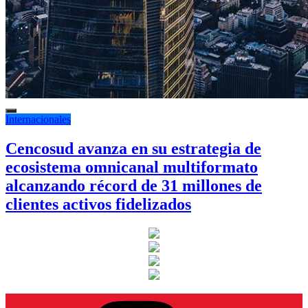
Internacionales
Cencosud avanza en su estrategia de
ecosistema omnicanal multiformato
alcanzando récord de 31 millones de
clientes activos fidelizados
Instagram