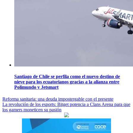
Santiago de Chile se perfila como el nuevo destino de
nieve para los ecuatorianos gracias a la alianza entre
Polimundo y Jetsmart
Navegación
Reforma sanitaria: una deuda impostergable con el presente
La revolución de los esports: Bitget potencia a Clans Arena para que
de
los gamers moneticen su pasión
entradas