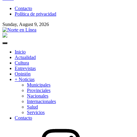
to
Contacto
content
Política de privacidad
Sunday, August 9, 2026
Norte en Línea
Primary
Menu
Inicio
Actualidad
Cultura
Entrevistas
Opinión
+ Noticias
Municipales
Provinciales
Nacionales
Internacionales
Salud
Servicios
Contacto
Instagram