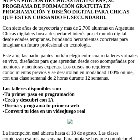
NUEVA EDICIÓN DE CHICAS DIGITALERS, SU
PROGRAMA DE FORMACIÓN GRATUITA EN
PROGRAMACIÓN Y DISEÑO DIGITAL PARA CHICAS
QUE ESTÉN CURSANDO EL SECUNDARIO.
Con siete años de trayectoria y más de 2.700 alumnas en Argentina,
Chicas digitalers busca despertar el interés por el mundo digital
desde edades tempranas, brindando herramientas concretas para
imaginar un futuro profesional en tecnología.
Este año, las participantes podrán elegir entre cuatro talleres virtuales
en vivo, diseñados para que aprendan desde cero acompañadas por
mentores y mentoras expertas. Los cursos no requieren
conocimientos previos y se desarrollan en modalidad 100% online,
con una clase semanal de 2 horas durante 12 semanas.
Los talleres disponibles son:
•Tu primer paso en programación
•Creá y descubrí con IA
•Diseñá y programá tu primera web
•Convertí tu idea en un videojuego real
La inscripción está abierta hasta el 18 de agosto. Las clases
comienzan esa misma semana. Para anotarse hay que completar el