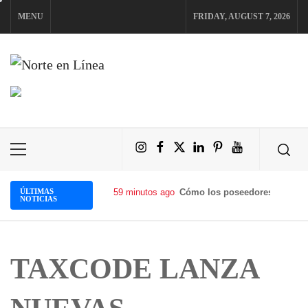
Skip
MENU
FRIDAY, AUGUST 7, 2026
to
content
NORTE EN LÍNEA
Instagram
Facebook
X
LinkedIn
Pinterest
YouTube
Primary
Menu
ÚLTIMAS
59 minutos ago
Cómo los poseedores de cript
NOTICIAS
TAXCODE LANZA