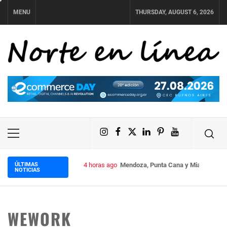
Skip
MENU
THURSDAY, AUGUST 6, 2026
to
content
NORTE EN LÍNEA
Instagram
Facebook
X
LinkedIn
Pinterest
YouTube
Primary
Menu
ÚLTIMAS
4 horas ago
Mendoza, Punta Cana y Miami impuls
NOTICIAS
WEWORK