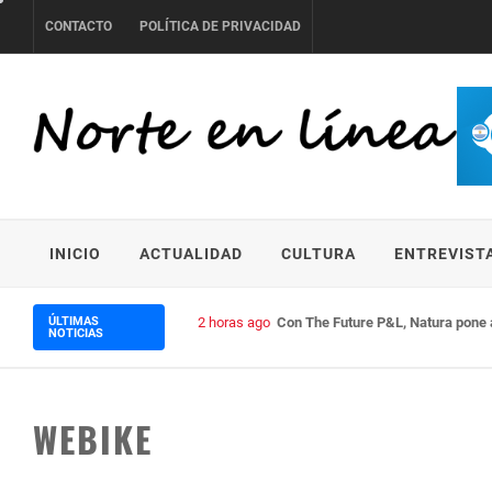
Skip
CONTACTO
POLÍTICA DE PRIVACIDAD
to
content
NORTE EN LÍNEA
INICIO
ACTUALIDAD
CULTURA
ENTREVIST
ÚLTIMAS
2 horas ago
Con The Future P&L, Natura pone a
NOTICIAS
WEBIKE