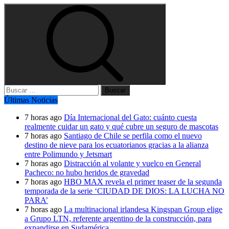
Buscar:
Últimas Noticias
7 horas ago
Día Internacional del Gato: cuánto cuesta
realmente cuidar un gato y qué cubre un seguro de mascotas
7 horas ago
Santiago de Chile se perfila como el nuevo
destino de nieve para los ecuatorianos gracias a la alianza
entre Polimundo y Jetsmart
7 horas ago
Distracción al volante y vuelco en General
Pacheco: no hubo heridos de gravedad
7 horas ago
HBO MAX revela el primer teaser de la segunda
temporada de la serie ‘CIUDAD DE DIOS: LA LUCHA NO
PARA’
7 horas ago
La multinacional irlandesa Kingspan Group elige
a Grupo LTN, referente argentino de la construcción, para
expandirse en Sudamérica