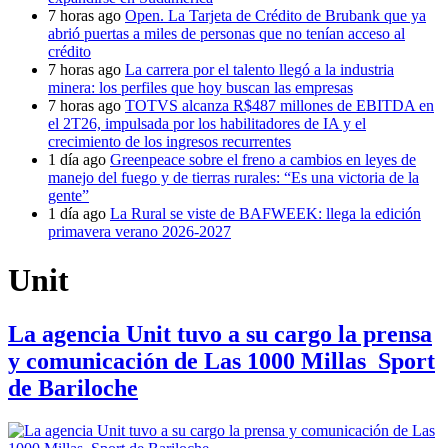
7 horas ago
Open. La Tarjeta de Crédito de Brubank que ya
abrió puertas a miles de personas que no tenían acceso al
crédito
7 horas ago
La carrera por el talento llegó a la industria
minera: los perfiles que hoy buscan las empresas
7 horas ago
TOTVS alcanza R$487 millones de EBITDA en
el 2T26, impulsada por los habilitadores de IA y el
crecimiento de los ingresos recurrentes
1 día ago
Greenpeace sobre el freno a cambios en leyes de
manejo del fuego y de tierras rurales: “Es una victoria de la
gente”
1 día ago
La Rural se viste de BAFWEEK: llega la edición
primavera verano 2026-2027
Unit
La agencia Unit tuvo a su cargo la prensa
y comunicación de Las 1000 Millas Sport
de Bariloche