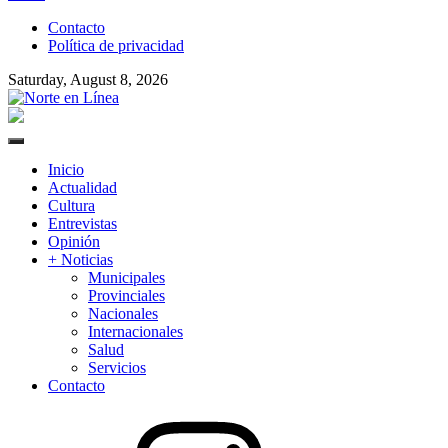
to
Contacto
content
Política de privacidad
Saturday, August 8, 2026
Norte en Línea
Primary
Menu
Inicio
Actualidad
Cultura
Entrevistas
Opinión
+ Noticias
Municipales
Provinciales
Nacionales
Internacionales
Salud
Servicios
Contacto
Instagram