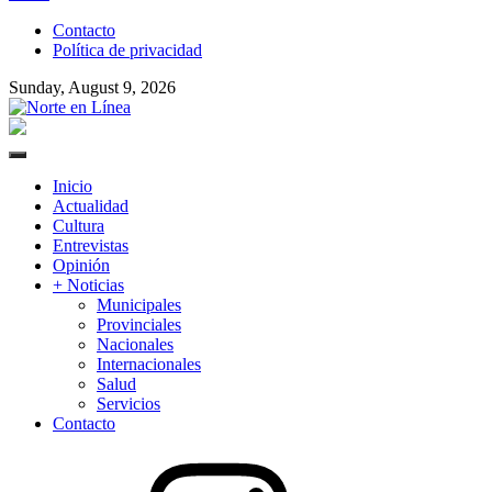
to
Contacto
content
Política de privacidad
Sunday, August 9, 2026
Norte en Línea
Primary
Menu
Inicio
Actualidad
Cultura
Entrevistas
Opinión
+ Noticias
Municipales
Provinciales
Nacionales
Internacionales
Salud
Servicios
Contacto
Instagram