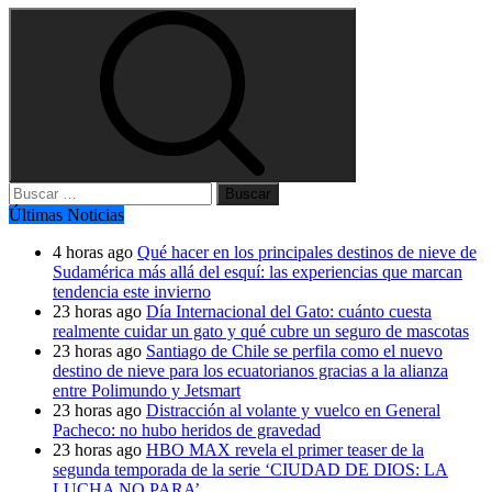
Buscar:
Últimas Noticias
4 horas ago
Qué hacer en los principales destinos de nieve de
Sudamérica más allá del esquí: las experiencias que marcan
tendencia este invierno
23 horas ago
Día Internacional del Gato: cuánto cuesta
realmente cuidar un gato y qué cubre un seguro de mascotas
23 horas ago
Santiago de Chile se perfila como el nuevo
destino de nieve para los ecuatorianos gracias a la alianza
entre Polimundo y Jetsmart
23 horas ago
Distracción al volante y vuelco en General
Pacheco: no hubo heridos de gravedad
23 horas ago
HBO MAX revela el primer teaser de la
segunda temporada de la serie ‘CIUDAD DE DIOS: LA
LUCHA NO PARA’