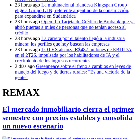
23 horas ago
La multinacional irlandesa Kingspan Group
elige a Grupo LTN, referente argentino de la construcción,
para expandirse en Sudamérica
23 horas ago
Open. La Tarjeta de Crédito de Brubank que ya
abrió puertas a miles de personas que no tenían acceso al
crédito
23 horas ago
La carrera por el talento llegó a la industria
minera: los perfiles que hoy buscan las empresas
23 horas ago
TOTVS alcanza R$487 millones de EBITDA
en el 2T26, impulsada por los habilitadores de IA y el
crecimiento de los ingresos recurrentes
2 días ago
Greenpeace sobre el freno a cambios en leyes de
manejo del fuego y de tierras rurales: “Es una victoria de la
gente”
REMAX
El mercado inmobiliario cierra el primer
semestre con precios estables y consolida
un nuevo escenario