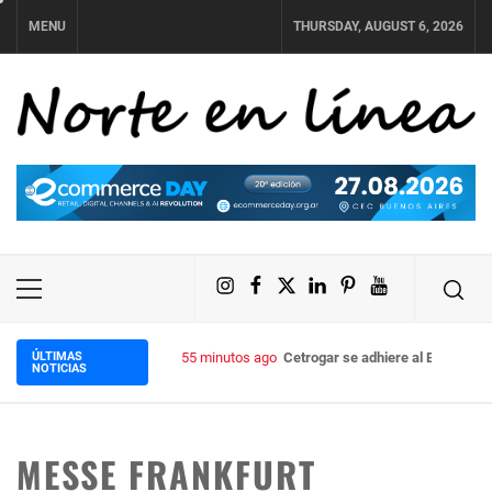
Skip
MENU
THURSDAY, AUGUST 6, 2026
to
content
NORTE EN LÍNEA
Instagram
Facebook
X
LinkedIn
Pinterest
YouTube
Primary
Menu
ÚLTIMAS
55 minutos ago
Cetrogar se adhiere al Black Fri
NOTICIAS
MESSE FRANKFURT