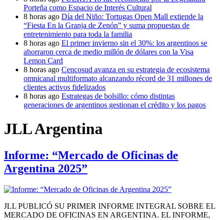
Porteña como Espacio de Interés Cultural
8 horas ago
Día del Niño: Tortugas Open Mall extiende la
“Fiesta En la Granja de Zenón” y suma propuestas de
entretenimiento para toda la familia
8 horas ago
El primer invierno sin el 30%: los argentinos se
ahorraron cerca de medio millón de dólares con la Visa
Lemon Card
8 horas ago
Cencosud avanza en su estrategia de ecosistema
omnicanal multiformato alcanzando récord de 31 millones de
clientes activos fidelizados
8 horas ago
Estrategas de bolsillo: cómo distintas
generaciones de argentinos gestionan el crédito y los pagos
JLL Argentina
Informe: “Mercado de Oficinas de
Argentina 2025”
JLL PUBLICÓ SU PRIMER INFORME INTEGRAL SOBRE EL
MERCADO DE OFICINAS EN ARGENTINA. EL INFORME,