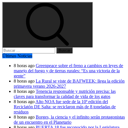
Buscar:
Últimas Noticias
8 horas ago
Greenpeace sobre el freno a cambios en leyes de
manejo del fuego y de tierras rurales: “Es una victoria de la
gente”
8 horas ago
La Rural se viste de BAFWEEK: llega la edición
primavera verano 2026-2027
8 horas ago
Tenencia responsable y nutrición precisa: las
claves para transformar la calidad de vida de los gatos
8 horas ago
Alto NOA fue sede de la 10ª edición del
Reciclatón DE Salta: se reciclaron más de 8 toneladas de
residuos
8 horas ago
Borges, la ciencia y el infinito serán protagonistas
de un encuentro en el Planetario
8 horas ago
PUERTA 18 fue reconocido por la Legislatura