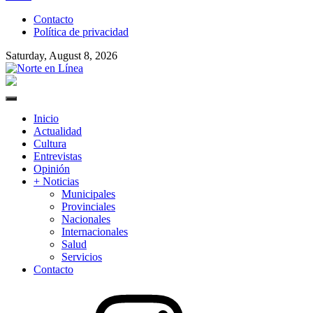
to
Contacto
content
Política de privacidad
Saturday, August 8, 2026
Norte en Línea
Primary
Menu
Inicio
Actualidad
Cultura
Entrevistas
Opinión
+ Noticias
Municipales
Provinciales
Nacionales
Internacionales
Salud
Servicios
Contacto
Instagram