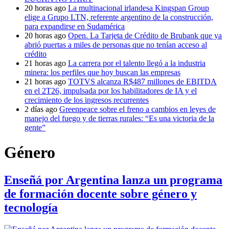
20 horas ago
La multinacional irlandesa Kingspan Group
elige a Grupo LTN, referente argentino de la construcción,
para expandirse en Sudamérica
20 horas ago
Open. La Tarjeta de Crédito de Brubank que ya
abrió puertas a miles de personas que no tenían acceso al
crédito
21 horas ago
La carrera por el talento llegó a la industria
minera: los perfiles que hoy buscan las empresas
21 horas ago
TOTVS alcanza R$487 millones de EBITDA
en el 2T26, impulsada por los habilitadores de IA y el
crecimiento de los ingresos recurrentes
2 días ago
Greenpeace sobre el freno a cambios en leyes de
manejo del fuego y de tierras rurales: “Es una victoria de la
gente”
Género
Enseñá por Argentina lanza un programa
de formación docente sobre género y
tecnología