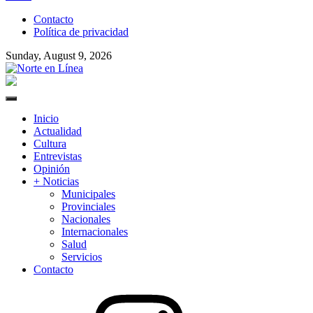
to
Contacto
content
Política de privacidad
Sunday, August 9, 2026
Norte en Línea
Primary
Menu
Inicio
Actualidad
Cultura
Entrevistas
Opinión
+ Noticias
Municipales
Provinciales
Nacionales
Internacionales
Salud
Servicios
Contacto
Instagram