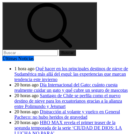
Buscar:
Últimas Noticias
1 hora ago
Qué hacer en los principales destinos de nieve de
Sudamérica más allá del esquí: las experiencias que marcan
tendencia este invierno
20 horas ago
Día Internacional del Gato: cuánto cuesta
realmente cuidar un gato y qué cubre un seguro de mascotas
20 horas ago
Santiago de Chile se perfila como el nuevo
destino de nieve para los ecuatorianos gracias a la alianza
entre Polimundo y Jetsmart
20 horas ago
Distracción al volante y vuelco en General
Pacheco: no hubo heridos de gravedad
20 horas ago
HBO MAX revela el primer teaser de la
segunda temporada de la serie ‘CIUDAD DE DIOS: LA
LUCHA NO PARA’