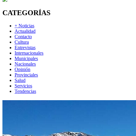
CATEGORÍAS
+ Noticias
Actualidad
Contacto
Cultura
Entrevistas
Internacionales
Municipales
Nacionales
Opinión
Provinciales
Salud
Servicios
Tendencias