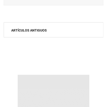
Navegación
ARTÍCULOS ANTIGUOS
de
entradas