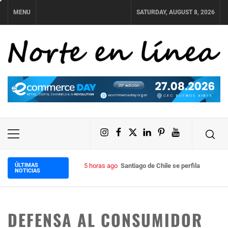
Skip
MENU
SATURDAY, AUGUST 8, 2026
to
content
NORTE EN LÍNEA
Instagram
Facebook
X
LinkedIn
Pinterest
YouTube
Primary
Menu
ÚLTIMAS
5 horas ago
Santiago de Chile se perfila como el
NOTICIAS
DEFENSA AL CONSUMIDOR