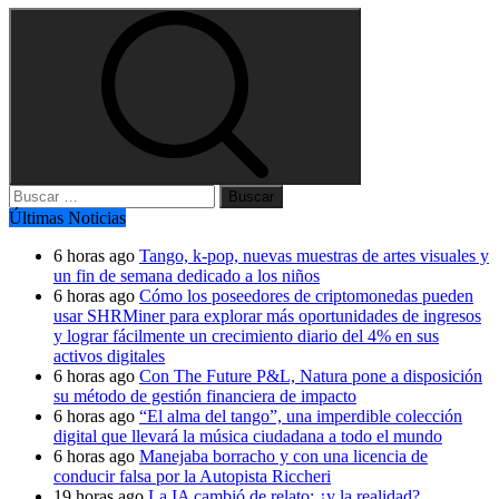
Buscar:
Últimas Noticias
6 horas ago
Tango, k-pop, nuevas muestras de artes visuales y
un fin de semana dedicado a los niños
6 horas ago
Cómo los poseedores de criptomonedas pueden
usar SHRMiner para explorar más oportunidades de ingresos
y lograr fácilmente un crecimiento diario del 4% en sus
activos digitales
6 horas ago
Con The Future P&L, Natura pone a disposición
su método de gestión financiera de impacto
6 horas ago
“El alma del tango”, una imperdible colección
digital que llevará la música ciudadana a todo el mundo
6 horas ago
Manejaba borracho y con una licencia de
conducir falsa por la Autopista Riccheri
19 horas ago
La IA cambió de relato: ¿y la realidad?