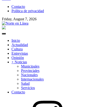
to
Contacto
content
Política de privacidad
Friday, August 7, 2026
Norte en Línea
Primary
Menu
Inicio
Actualidad
Cultura
Entrevistas
Opinión
+ Noticias
Municipales
Provinciales
Nacionales
Internacionales
Salud
Servicios
Contacto
Instagram