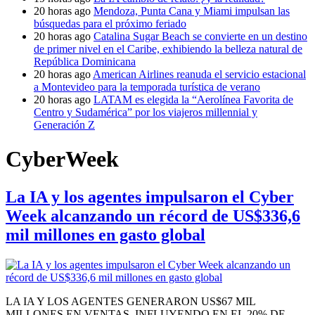
20 horas ago
Mendoza, Punta Cana y Miami impulsan las
búsquedas para el próximo feriado
20 horas ago
Catalina Sugar Beach se convierte en un destino
de primer nivel en el Caribe, exhibiendo la belleza natural de
República Dominicana
20 horas ago
American Airlines reanuda el servicio estacional
a Montevideo para la temporada turística de verano
20 horas ago
LATAM es elegida la “Aerolínea Favorita de
Centro y Sudamérica” por los viajeros millennial y
Generación Z
CyberWeek
La IA y los agentes impulsaron el Cyber
Week alcanzando un récord de US$336,6
mil millones en gasto global
LA IA Y LOS AGENTES GENERARON US$67 MIL
MILLONES EN VENTAS, INFLUYENDO EN EL 20% DE