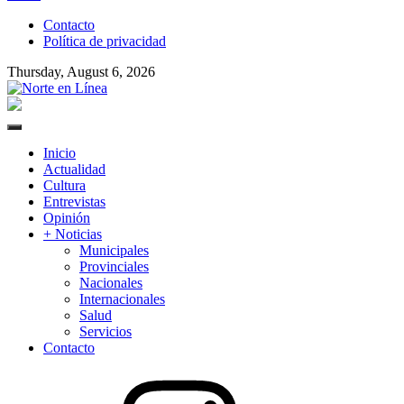
to
Contacto
content
Política de privacidad
Thursday, August 6, 2026
Norte en Línea
Primary
Menu
Inicio
Actualidad
Cultura
Entrevistas
Opinión
+ Noticias
Municipales
Provinciales
Nacionales
Internacionales
Salud
Servicios
Contacto
Instagram