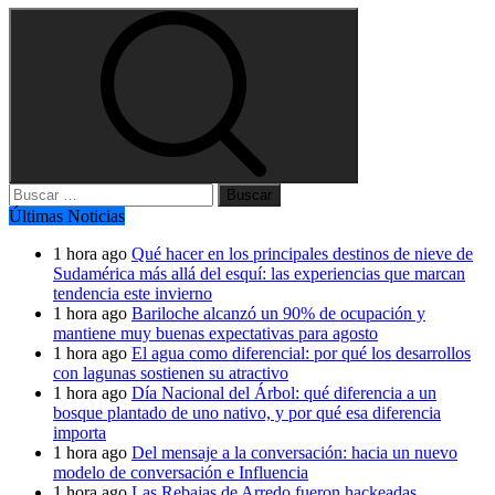
Buscar:
Últimas Noticias
1 hora ago
Qué hacer en los principales destinos de nieve de
Sudamérica más allá del esquí: las experiencias que marcan
tendencia este invierno
1 hora ago
Bariloche alcanzó un 90% de ocupación y
mantiene muy buenas expectativas para agosto
1 hora ago
El agua como diferencial: por qué los desarrollos
con lagunas sostienen su atractivo
1 hora ago
Día Nacional del Árbol: qué diferencia a un
bosque plantado de uno nativo, y por qué esa diferencia
importa
1 hora ago
Del mensaje a la conversación: hacia un nuevo
modelo de conversación e Influencia
1 hora ago
Las Rebajas de Arredo fueron hackeadas