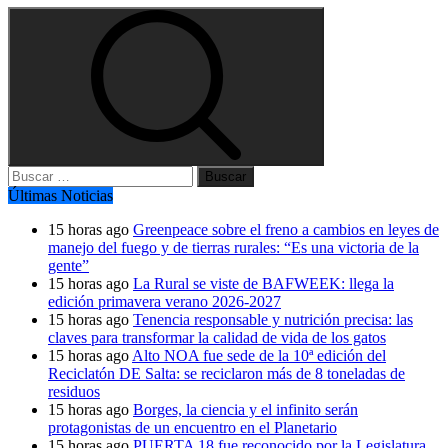
Buscar:
Últimas Noticias
15 horas ago
Greenpeace sobre el freno a cambios en leyes de
manejo del fuego y de tierras rurales: “Es una victoria de la
gente”
15 horas ago
La Rural se viste de BAFWEEK: llega la
edición primavera verano 2026-2027
15 horas ago
Tenencia responsable y nutrición precisa: las
claves para transformar la calidad de vida de los gatos
15 horas ago
Alto NOA fue sede de la 10ª edición del
Reciclatón DE Salta: se reciclaron más de 8 toneladas de
residuos
15 horas ago
Borges, la ciencia y el infinito serán
protagonistas de un encuentro en el Planetario
15 horas ago
PUERTA 18 fue reconocido por la Legislatura