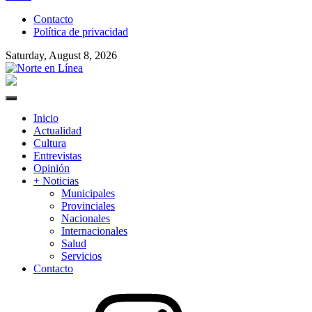
to
Contacto
content
Política de privacidad
Saturday, August 8, 2026
Norte en Línea
Primary
Menu
Inicio
Actualidad
Cultura
Entrevistas
Opinión
+ Noticias
Municipales
Provinciales
Nacionales
Internacionales
Salud
Servicios
Contacto
Instagram