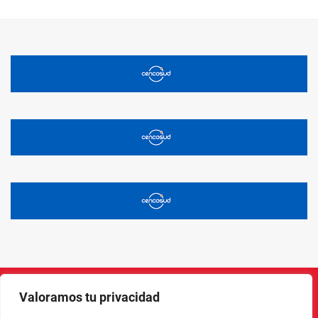
Valoramos tu privacidad
Instagram
Facebook
X
LinkedIn
Pinterest
YouTube