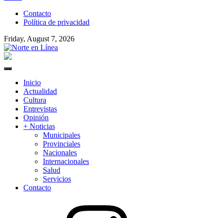
to
Contacto
content
Política de privacidad
Friday, August 7, 2026
Norte en Línea
Primary
Menu
Inicio
Actualidad
Cultura
Entrevistas
Opinión
+ Noticias
Municipales
Provinciales
Nacionales
Internacionales
Salud
Servicios
Contacto
Instagram