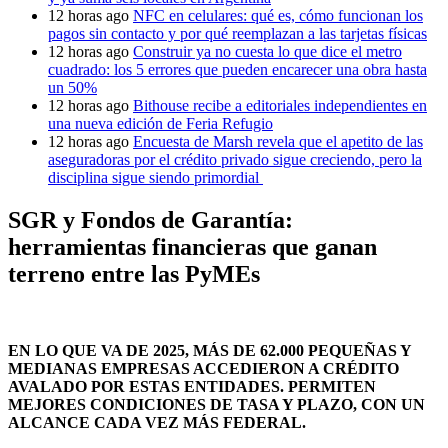
12 horas ago
NFC en celulares: qué es, cómo funcionan los
pagos sin contacto y por qué reemplazan a las tarjetas físicas
12 horas ago
Construir ya no cuesta lo que dice el metro
cuadrado: los 5 errores que pueden encarecer una obra hasta
un 50%
12 horas ago
Bithouse recibe a editoriales independientes en
una nueva edición de Feria Refugio
12 horas ago
Encuesta de Marsh revela que el apetito de las
aseguradoras por el crédito privado sigue creciendo, pero la
disciplina sigue siendo primordial
SGR y Fondos de Garantía:
herramientas financieras que ganan
terreno entre las PyMEs
EN LO QUE VA DE 2025, MÁS DE 62.000 PEQUEÑAS Y
MEDIANAS EMPRESAS ACCEDIERON A CRÉDITO
AVALADO POR ESTAS ENTIDADES. PERMITEN
MEJORES CONDICIONES DE TASA Y PLAZO, CON UN
ALCANCE CADA VEZ MÁS FEDERAL.