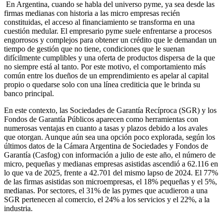
En Argentina, cuando se habla del universo pyme, ya sea desde las
firmas medianas con historia a las micro empresas recién
constituidas, el acceso al financiamiento se transforma en una
cuestión medular. El empresario pyme suele enfrentarse a procesos
engorrosos y complejos para obtener un crédito que le demandan un
tiempo de gestión que no tiene, condiciones que le suenan
difícilmente cumplibles y una oferta de productos dispersa de la que
no siempre está al tanto. Por este motivo, el comportamiento más
común entre los dueños de un emprendimiento es apelar al capital
propio o quedarse solo con una línea crediticia que le brinda su
banco principal.
En este contexto, las Sociedades de Garantía Recíproca (SGR) y los
Fondos de Garantía Públicos aparecen como herramientas con
numerosas ventajas en cuanto a tasas y plazos debido a los avales
que otorgan. Aunque aún sea una opción poco explorada, según los
últimos datos de la Cámara Argentina de Sociedades y Fondos de
Garantía (Casfog) con información a julio de este año, el número de
micro, pequeñas y medianas empresas asistidas ascendió a 62.116 en
lo que va de 2025, frente a 42.701 del mismo lapso de 2024. El 77%
de las firmas asistidas son microempresas, el 18% pequeñas y el 5%,
medianas. Por sectores, el 31% de las pymes que acudieron a una
SGR pertenecen al comercio, el 24% a los servicios y el 22%, a la
industria.