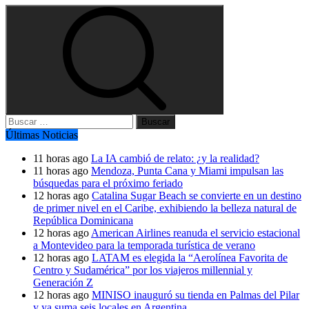
Buscar:
Últimas Noticias
11 horas ago
La IA cambió de relato: ¿y la realidad?
11 horas ago
Mendoza, Punta Cana y Miami impulsan las
búsquedas para el próximo feriado
12 horas ago
Catalina Sugar Beach se convierte en un destino
de primer nivel en el Caribe, exhibiendo la belleza natural de
República Dominicana
12 horas ago
American Airlines reanuda el servicio estacional
a Montevideo para la temporada turística de verano
12 horas ago
LATAM es elegida la “Aerolínea Favorita de
Centro y Sudamérica” por los viajeros millennial y
Generación Z
12 horas ago
MINISO inauguró su tienda en Palmas del Pilar
y ya suma seis locales en Argentina