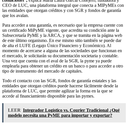
condiciones”,
explica María Laura García Conejero, fundadora y
CEO de LUC, una plataforma integral que conecta a MIPyMEs con
las entidades que otorgan créditos y con SGR y fondos de garantía
que los avalan.
Para acceder a una garantía, es necesario que la empresa cuente con
un certificado MiPyME vigente, que acredita su condición ante la
Subsecretaría PyME y la ARCA, y que se tramita en la página web
de este último organismo. En ese mismo sitio también se puede dar
de alta el LUFE (Legajo Único Financiero y Económico). Al
momento de acercarse a alguna de las sociedades que funcionan en
el mercado, le solicitarán su documentación societaria y contable.
Una vez que cuenta con el aval de la SGR, la pyme ya puede
emplearla para obtener un crédito en un banco o para acceder a otro
tipo de instrumento del mercado de capitales.
Todo el contacto con las SGR, fondos de garantía estatales y las
entidades que otorgan créditos puede hacerse fácilmente desde la
plataforma de LUC, que permite agilizar la forma en la que se
accede al financiamiento disponible para las pymes.
LEER
Integrador Logístico vs. Courier Tradicional ¿Qué
modelo necesita una PyME para importar y exportar?