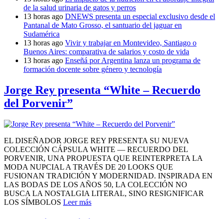
de la salud urinaria de gatos y perros
13 horas ago
DNEWS presenta un especial exclusivo desde el
Pantanal de Mato Grosso, el santuario del jaguar en
Sudamérica
13 horas ago
Vivir y trabajar en Montevideo, Santiago o
Buenos Aires: comparativa de salarios y costo de vida
13 horas ago
Enseñá por Argentina lanza un programa de
formación docente sobre género y tecnología
Jorge Rey presenta “White – Recuerdo
del Porvenir”
EL DISEÑADOR JORGE REY PRESENTA SU NUEVA
COLECCIÓN CÁPSULA WHITE — RECUERDO DEL
PORVENIR, UNA PROPUESTA QUE REINTERPRETA LA
MODA NUPCIAL A TRAVÉS DE 20 LOOKS QUE
FUSIONAN TRADICIÓN Y MODERNIDAD. INSPIRADA EN
LAS BODAS DE LOS AÑOS 50, LA COLECCIÓN NO
BUSCA LA NOSTALGIA LITERAL, SINO RESIGNIFICAR
LOS SÍMBOLOS
Leer más