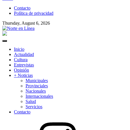
to
Contacto
content
Política de privacidad
Thursday, August 6, 2026
Norte en Línea
Primary
Menu
Inicio
Actualidad
Cultura
Entrevistas
Opinión
+ Noticias
Municipales
Provinciales
Nacionales
Internacionales
Salud
Servicios
Contacto
Instagram