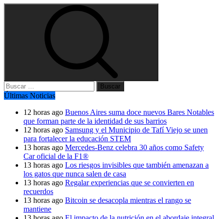
Buscar:
Últimas Noticias
12 horas ago
Buenos Aires suma doce nuevos Bares Notables
que forman parte de la identidad de sus barrios
12 horas ago
Samsung y el Municipio de Tafí Viejo se unen
para fortalecer la educación STEM
13 horas ago
Mercedes-Benz celebra 30 años como Safety
Car oficial de la F1®
13 horas ago
Los riesgos invisibles que también amenazan a
los gatos que nunca salen de casa
13 horas ago
Regalar experiencias que se convierten en
recuerdos
13 horas ago
Bitcoin se desacopla mientras el rango se
mantiene
13 horas ago
El impacto de la nutrición en el abordaje integral