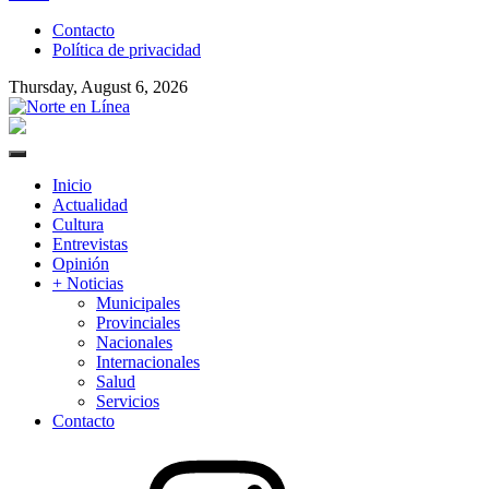
to
Contacto
content
Política de privacidad
Thursday, August 6, 2026
Norte en Línea
Primary
Menu
Inicio
Actualidad
Cultura
Entrevistas
Opinión
+ Noticias
Municipales
Provinciales
Nacionales
Internacionales
Salud
Servicios
Contacto
Instagram