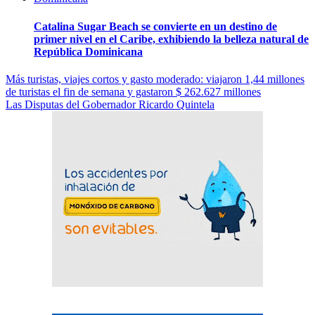
Catalina Sugar Beach se convierte en un destino de
primer nivel en el Caribe, exhibiendo la belleza natural de
República Dominicana
Navegación
Más turistas, viajes cortos y gasto moderado: viajaron 1,44 millones
de turistas el fin de semana y gastaron $ 262.627 millones
de
Las Disputas del Gobernador Ricardo Quintela
entradas