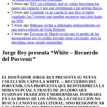
5 horas ago
NFC en celulares: qué es, cómo funcionan los
pagos sin contacto y por qué reemplazan a las tarjetas físicas
5 horas ago
Construir ya no cuesta lo que dice el metro
cuadrado: los 5 errores que pueden encarecer una obra hasta
un 50%
5 horas ago
Bithouse recibe a editoriales independientes en
una nueva edición de Feria Refugio
5 horas ago
Encuesta de Marsh revela que el apetito de las
aseguradoras por el crédito privado sigue creciendo, pero la
disciplina sigue siendo primordial
Jorge Rey presenta “White – Recuerdo
del Porvenir”
EL DISEÑADOR JORGE REY PRESENTA SU NUEVA
COLECCIÓN CÁPSULA WHITE — RECUERDO DEL
PORVENIR, UNA PROPUESTA QUE REINTERPRETA LA
MODA NUPCIAL A TRAVÉS DE 20 LOOKS QUE
FUSIONAN TRADICIÓN Y MODERNIDAD. INSPIRADA
EN LAS BODAS DE LOS AÑOS 50, LA COLECCIÓN NO
BUSCA LA NOSTALGIA LITERAL, SINO RESIGNIFICAR