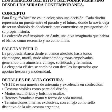
LOS SÍMBOLOS DEL RITO Y DEL PODER FEMENINO
DESDE UNA MIRADA CONTEMPORÁNEA.
CONCEPTO
Para Rey, “White” no es un color, sino una decisión. Cada diseño
representa un puente entre el pasado y el futuro, donde la novia deja
de ser un símbolo de obediencia para convertirse en protagonista de
su propia historia.
La colección está inspirada en Andy, una diva imaginaria que habita
el blanco como escenario y no como límite.
PALETA Y ESTILO
La propuesta abarca desde el blanco absoluto hasta tonos
champagne, marfil, nude almendrado y rosas empolvados,
generando una atmósfera vintage, sofisticada y femenina.
La elegancia clásica se combina con detalles inesperados que
aportan frescura y modernidad.
DETALLES DE ALTA COSTURA
WHITE es una muestra de artesanía y excelencia en confección:
• Costuras visibles como parte del diseño.
• Moños escultóricos y bolsillos ocultos.
• Botones forrados a mano y forros de seda natural.
• Terminaciones internas exclusivas, con el rojo como sello
distintivo de la alta costura argentina.