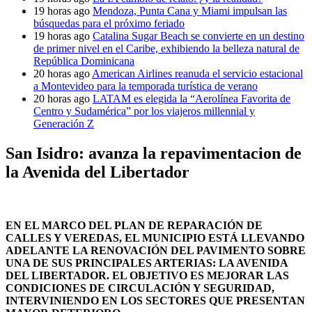
19 horas ago
Mendoza, Punta Cana y Miami impulsan las
búsquedas para el próximo feriado
19 horas ago
Catalina Sugar Beach se convierte en un destino
de primer nivel en el Caribe, exhibiendo la belleza natural de
República Dominicana
20 horas ago
American Airlines reanuda el servicio estacional
a Montevideo para la temporada turística de verano
20 horas ago
LATAM es elegida la “Aerolínea Favorita de
Centro y Sudamérica” por los viajeros millennial y
Generación Z
San Isidro: avanza la repavimentacion de
la Avenida del Libertador
EN EL MARCO DEL PLAN DE REPARACIÓN DE
CALLES Y VEREDAS, EL MUNICIPIO ESTÁ LLEVANDO
ADELANTE LA RENOVACIÓN DEL PAVIMENTO SOBRE
UNA DE SUS PRINCIPALES ARTERIAS: LA AVENIDA
DEL LIBERTADOR. EL OBJETIVO ES MEJORAR LAS
CONDICIONES DE CIRCULACIÓN Y SEGURIDAD,
INTERVINIENDO EN LOS SECTORES QUE PRESENTAN