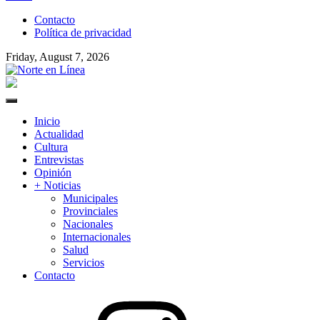
to
Contacto
content
Política de privacidad
Friday, August 7, 2026
Norte en Línea
Primary
Menu
Inicio
Actualidad
Cultura
Entrevistas
Opinión
+ Noticias
Municipales
Provinciales
Nacionales
Internacionales
Salud
Servicios
Contacto
Instagram