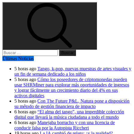
Buscar:
Últimas Noticias
5 horas ago
Tango, k-pop, nuevas muestras de artes visuales y
un fin de semana dedicado a los niños
5 horas ago
Cómo los poseedores de criptomonedas pueden
usar SHRMiner para explorar más oportunidades de ingresos
y lograr fácilmente un crecimiento diario del 4% en sus
activos digitales
5 horas ago
Con The Future P&L, Natura pone a disposición
su método de gestión financiera de impacto
6 horas ago
“El alma del tango”, una imperdible colección
digital que llevará la música ciudadana a todo el mundo
6 horas ago
Manejaba borracho y con una licencia de
conducir falsa por la Autopista Riccheri
19 horas ago
La IA cambió de relato: ¿y la realidad?