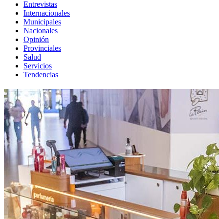
Entrevistas
Internacionales
Municipales
Nacionales
Opinión
Provinciales
Salud
Servicios
Tendencias