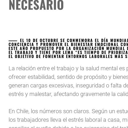
NECESARIO
EL 10 DE OCTUBRE SE CONMEMORA EL DÍA MUNDIAL
CONCIENCIA Y PROMOVER EL BIENESTAR EMOCIONAL CO
ESTE AÑO PROPUESTO POR LA ORGANIZACIÓN MUNDIAL D
EL TRABAJO Y TIENE POR LEMA “ES TIEMPO DE PRIORIZ
EL OBJETIVO DE FOMENTAR ENTORNOS LABORALES MÁS 
La relación entre el trabajo y la salud mental 
ofrecer estabilidad, sentido de propósito y bie
generan cargas excesivas, inseguridad o falta d
estrés y malestar, afectando gravemente la cali
En Chile, los números son claros. Según un estu
los trabajadores lleva el estrés laboral a casa, m