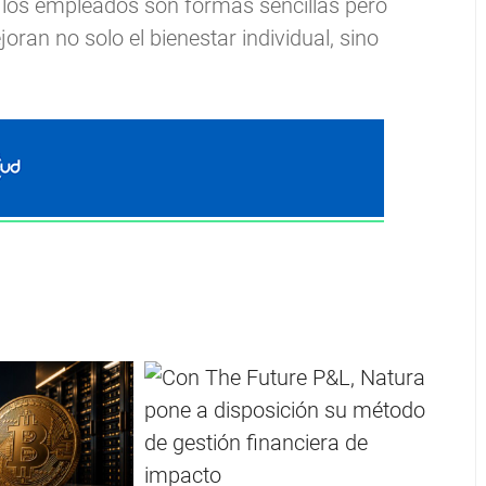
e los empleados son formas sencillas pero
oran no solo el bienestar individual, sino