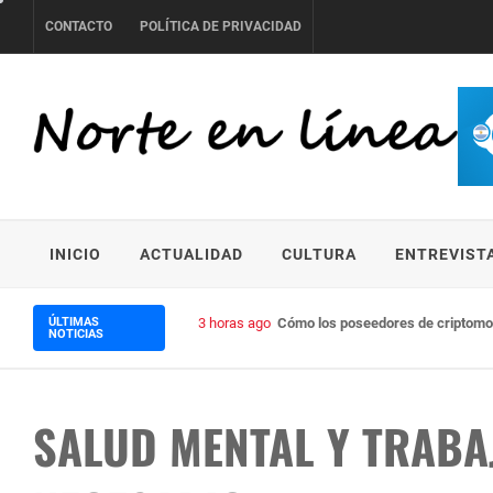
Skip
CONTACTO
POLÍTICA DE PRIVACIDAD
to
content
NORTE EN LÍNEA
INICIO
ACTUALIDAD
CULTURA
ENTREVIST
ÚLTIMAS
3 horas ago
Cómo los poseedores de criptomon
NOTICIAS
SALUD MENTAL Y TRABA