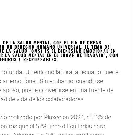
 DE LA SALUD MENTAL, CON EL FIN DE CREAR
MO UN DERECHO HUMANO UNIVERSAL. EL TEMA DE
E LA SALUD (OMS) ES EL BIENESTAR EMOCIONAL EN
AR LA SALUD MENTAL EN EL LUGAR DE TRABAJO”, CON
SEGUROS Y RESPONSABLES.
es profunda. Un entorno laboral adecuado puede
nestar emocional. Sin embargo, cuando se
e apoyo, puede convertirse en una fuente de
dad de vida de los colaboradores.
dio realizado por Pluxee en 2024, el 53% de
ientras que el 57% tiene dificultades para