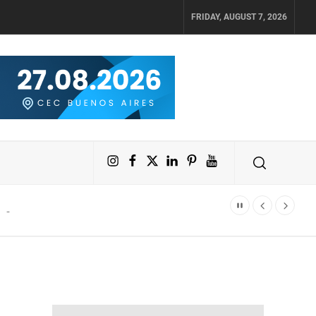
FRIDAY, AUGUST 7, 2026
Instagram
Facebook
X
LinkedIn
Pinterest
YouTube
ar fácilmente un crecimiento diario del 4% en sus activos digitales