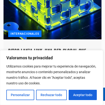
INTERNACIONALES
BITGO LANZA LINK, UNA RED GLOBAL QUE
PERMITE A LAS INSTITUCIONES MOVER CAPITAL
Valoramos tu privacidad
SIN FRONTERAS
Utilizamos cookies para mejorar tu experiencia de navegación,
mostrarte anuncios o contenido personalizados y analizar
nuestro tráfico. Al hacer clic en "Aceptar todo", aceptas
nuestro uso de cookies.
Personalizar
Rechazar todo
Aceptar todo