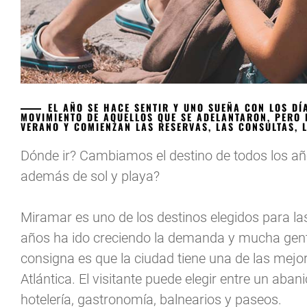
EL AÑO SE HACE SENTIR Y UNO SUEÑA CON LOS DÍ
MOVIMIENTO DE AQUELLOS QUE SE ADELANTARON, PERO 
VERANO Y COMIENZAN LAS RESERVAS, LAS CONSULTAS, L
Dónde ir? Cambiamos el destino de todos los a
además de sol y playa?
Miramar es uno de los destinos elegidos para las
años ha ido creciendo la demanda y mucha gente
consigna es que la ciudad tiene una de las mejo
Atlántica. El visitante puede elegir entre un aba
hotelería, gastronomía, balnearios y paseos.