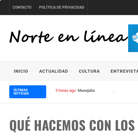
Skip
CONTACTO
POLÍTICA DE PRIVACIDAD
to
content
NORTE EN LÍNEA
INICIO
ACTUALIDAD
CULTURA
ENTREVIST
ÚLTIMAS
5 horas ago
Manejaba borracho y con una licenc
NOTICIAS
QUÉ HACEMOS CON LOS