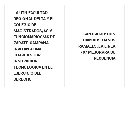
Navegación
LA UTN FACULTAD
REGIONAL DELTA Y EL
de
COLEGIO DE
MAGISTRADOS/AS Y
entradas
SAN ISIDRO: CON
FUNCIONARIOS/AS DE
CAMBIOS EN SUS
ZÁRATE-CAMPANA
RAMALES, LA LÍNEA
INVITAN A UNA
707 MEJORARÁ SU
CHARLA SOBRE
FRECUENCIA
INNOVACIÓN
TECNOLÓGICA EN EL
EJERCICIO DEL
DERECHO