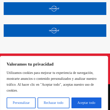
Valoramos tu privacidad
Instagram
Facebook
X
LinkedIn
Pinterest
YouTube
Utilizamos cookies para mejorar tu experiencia de navegación,
mostrarte anuncios o contenido personalizados y analizar nuestro
tráfico. Al hacer clic en "Aceptar todo", aceptas nuestro uso de
cookies.
NORTE EN LÍNEA - TODOS LOS DERECHOS RESERVADOS
Personalizar
Rechazar todo
Aceptar todo