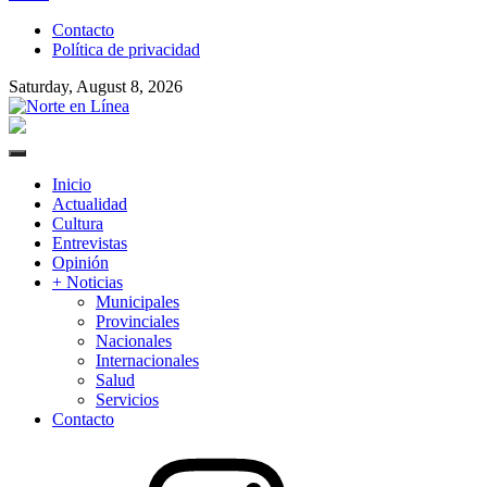
to
Contacto
content
Política de privacidad
Saturday, August 8, 2026
Norte en Línea
Primary
Menu
Inicio
Actualidad
Cultura
Entrevistas
Opinión
+ Noticias
Municipales
Provinciales
Nacionales
Internacionales
Salud
Servicios
Contacto
Instagram