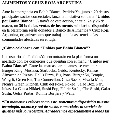
ALIMENTOS Y CRUZ ROJA ARGENTINA
Ante la emergencia en Bahía Blanca, PedidosYa, junto a 29 de sus
principales socios comerciales, lanza la iniciativa solidaria
“Unidos
por Bahía Blanca”
. A través de esta acción, entre el 24 y 26 de
marzo, un
30% de las ventas de los menús solidarios
disponibles
en la plataforma serán donados a Banco de Alimentos y Cruz Roja
Argentina, organizaciones que trabajan en la asistencia a las
comunidades afectadas en el lugar.
¿Cómo colaborar con “Unidos por Bahía Blanca”?
Los usuarios de PedidosYa encontrarán en la plataforma un
apartado con los comercios que cuentan con el menú
“Unidos por
Bahía Blanca”
. Entre las marcas participantes, se encuentran:
Burger King, Mostaza, Starbucks, Grido, Kentucky, Kansas,
Almacén de Pizzas, Hell’s Pizza, Big Pons, Burger 54, Temple,
Wing It, Green Eat, Tea Connection, Casa Sáenz, Viva la Mila,
Noah’s Green Kitchen, Club del Poke, Poked, Salad Box, Paru
Inkas, La Causa Nikkei, Sushi Pop, Fabric Sushi, Che Sushi, Gako
Sushi, Gelay Pastas, Ronnie Burgers y Wally.
“
En momentos críticos como este, ponemos a disposición nuestra
tecnología, alcance y red de socios comerciales al servicio de
quienes más lo necesitan. Agradecemos especialmente a todas las