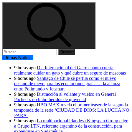
Buscar:
Últimas Noticias
9 horas ago
Día Internacional del Gato: cuánto cuesta
realmente cuidar un gato y qué cubre un seguro de mascotas
9 horas ago
Santiago de Chile se perfila como el nuevo
destino de nieve para los ecuatorianos gracias a la alianza
entre Polimundo y Jetsmart
9 horas ago
Distracción al volante y vuelco en General
Pacheco: no hubo heridos de gravedad
9 horas ago
HBO MAX revela el primer teaser de la segunda
temporada de la serie ‘CIUDAD DE DIOS: LA LUCHA NO
PARA’
9 horas ago
La multinacional irlandesa Kingspan Group elige
a Grupo LTN, referente argentino de la construcción, para
expandirse en Sudamérica