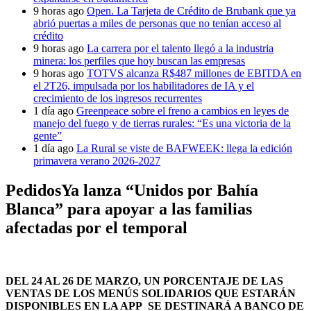
9 horas ago
Open. La Tarjeta de Crédito de Brubank que ya
abrió puertas a miles de personas que no tenían acceso al
crédito
9 horas ago
La carrera por el talento llegó a la industria
minera: los perfiles que hoy buscan las empresas
9 horas ago
TOTVS alcanza R$487 millones de EBITDA en
el 2T26, impulsada por los habilitadores de IA y el
crecimiento de los ingresos recurrentes
1 día ago
Greenpeace sobre el freno a cambios en leyes de
manejo del fuego y de tierras rurales: “Es una victoria de la
gente”
1 día ago
La Rural se viste de BAFWEEK: llega la edición
primavera verano 2026-2027
PedidosYa lanza “Unidos por Bahía
Blanca” para apoyar a las familias
afectadas por el temporal
DEL 24 AL 26 DE MARZO, UN PORCENTAJE DE LAS
VENTAS DE LOS MENÚS SOLIDARIOS QUE ESTARÁN
DISPONIBLES EN LA APP SE DESTINARÁ A BANCO DE