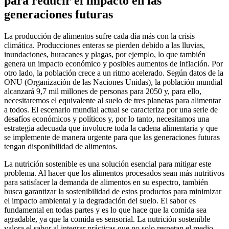
para reducir el impacto en las
generaciones futuras
La producción de alimentos sufre cada día más con la crisis
climática. Producciones enteras se pierden debido a las lluvias,
inundaciones, huracanes y plagas, por ejemplo, lo que también
genera un impacto económico y posibles aumentos de inflación. Por
otro lado, la población crece a un ritmo acelerado. Según datos de la
ONU (Organización de las Naciones Unidas), la población mundial
alcanzará 9,7 mil millones de personas para 2050 y, para ello,
necesitaremos el equivalente al suelo de tres planetas para alimentar
a todos. El escenario mundial actual se caracteriza por una serie de
desafíos económicos y políticos y, por lo tanto, necesitamos una
estrategia adecuada que involucre toda la cadena alimentaria y que
se implemente de manera urgente para que las generaciones futuras
tengan disponibilidad de alimentos.
La nutrición sostenible es una solución esencial para mitigar este
problema. Al hacer que los alimentos procesados sean más nutritivos
para satisfacer la demanda de alimentos en su espectro, también
busca garantizar la sostenibilidad de estos productos para minimizar
el impacto ambiental y la degradación del suelo. El sabor es
fundamental en todas partes y es lo que hace que la comida sea
agradable, ya que la comida es sensorial. La nutrición sostenible
valora el sabor al integrar prácticas que no solo respetan el medio