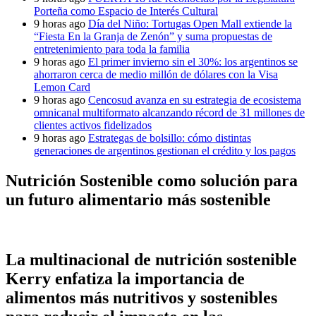
Porteña como Espacio de Interés Cultural
9 horas ago
Día del Niño: Tortugas Open Mall extiende la
“Fiesta En la Granja de Zenón” y suma propuestas de
entretenimiento para toda la familia
9 horas ago
El primer invierno sin el 30%: los argentinos se
ahorraron cerca de medio millón de dólares con la Visa
Lemon Card
9 horas ago
Cencosud avanza en su estrategia de ecosistema
omnicanal multiformato alcanzando récord de 31 millones de
clientes activos fidelizados
9 horas ago
Estrategas de bolsillo: cómo distintas
generaciones de argentinos gestionan el crédito y los pagos
Nutrición Sostenible como solución para
un futuro alimentario más sostenible
La multinacional de nutrición sostenible
Kerry enfatiza la importancia de
alimentos más nutritivos y sostenibles