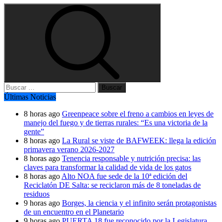
Buscar:
Últimas Noticias
8 horas ago
Greenpeace sobre el freno a cambios en leyes de
manejo del fuego y de tierras rurales: “Es una victoria de la
gente”
8 horas ago
La Rural se viste de BAFWEEK: llega la edición
primavera verano 2026-2027
8 horas ago
Tenencia responsable y nutrición precisa: las
claves para transformar la calidad de vida de los gatos
8 horas ago
Alto NOA fue sede de la 10ª edición del
Reciclatón DE Salta: se reciclaron más de 8 toneladas de
residuos
9 horas ago
Borges, la ciencia y el infinito serán protagonistas
de un encuentro en el Planetario
9 horas ago
PUERTA 18 fue reconocido por la Legislatura