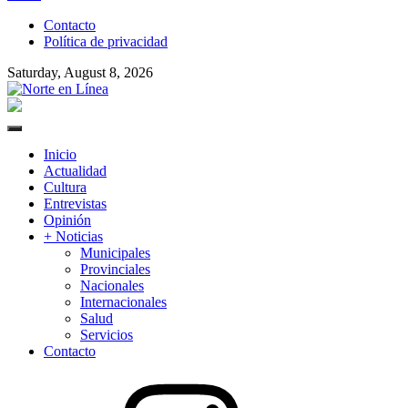
to
Contacto
content
Política de privacidad
Saturday, August 8, 2026
Norte en Línea
Primary
Menu
Inicio
Actualidad
Cultura
Entrevistas
Opinión
+ Noticias
Municipales
Provinciales
Nacionales
Internacionales
Salud
Servicios
Contacto
Instagram