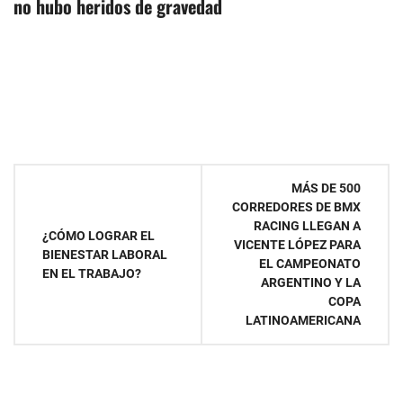
no hubo heridos de gravedad
Navegación
MÁS DE 500
CORREDORES DE BMX
de
RACING LLEGAN A
¿CÓMO LOGRAR EL
VICENTE LÓPEZ PARA
entradas
BIENESTAR LABORAL
EL CAMPEONATO
EN EL TRABAJO?
ARGENTINO Y LA
COPA
LATINOAMERICANA