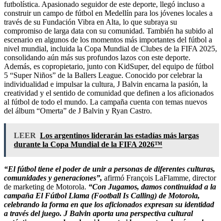
futbolística. Apasionado seguidor de este deporte, llegó incluso a
construir un campo de fútbol en Medellín para los jóvenes locales a
través de su Fundación Vibra en Alta, lo que subraya su
compromiso de larga data con su comunidad. También ha subido al
escenario en algunos de los momentos más importantes del fútbol a
nivel mundial, incluida la Copa Mundial de Clubes de la FIFA 2025,
consolidando aún más sus profundos lazos con este deporte.
Además, es copropietario, junto con KidSuper, del equipo de fútbol
5 “Super Niños” de la Ballers League. Conocido por celebrar la
individualidad e impulsar la cultura, J Balvin encarna la pasión, la
creatividad y el sentido de comunidad que definen a los aficionados
al fútbol de todo el mundo. La campaña cuenta con temas nuevos
del álbum “Omerta” de J Balvin y Ryan Castro.
LEER
Los argentinos liderarán las estadías más largas
durante la Copa Mundial de la FIFA 2026™
“El fútbol tiene el poder de unir a personas de diferentes culturas,
comunidades y generaciones”,
afirmó François LaFlamme, director
de marketing de Motorola.
“Con Jugamos, damos continuidad a la
campaña El Fútbol Llama (Football Is Calling) de Motorola,
celebrando la forma en que los aficionados expresan su identidad
a través del juego. J Balvin aporta una perspectiva cultural