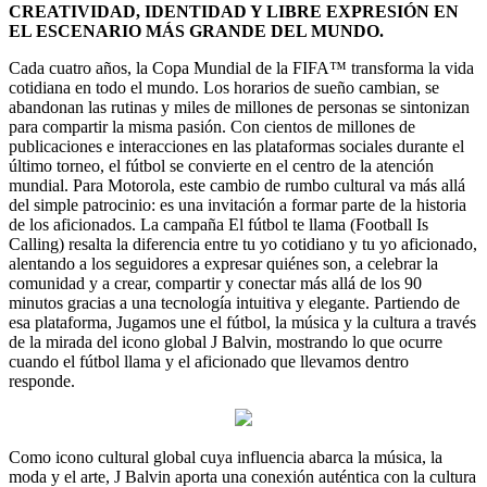
CREATIVIDAD, IDENTIDAD Y LIBRE EXPRESIÓN EN
EL ESCENARIO MÁS GRANDE DEL MUNDO.
Cada cuatro años, la Copa Mundial de la FIFA™ transforma la vida
cotidiana en todo el mundo. Los horarios de sueño cambian, se
abandonan las rutinas y miles de millones de personas se sintonizan
para compartir la misma pasión. Con cientos de millones de
publicaciones e interacciones en las plataformas sociales durante el
último torneo, el fútbol se convierte en el centro de la atención
mundial. Para Motorola, este cambio de rumbo cultural va más allá
del simple patrocinio: es una invitación a formar parte de la historia
de los aficionados. La campaña El fútbol te llama (Football Is
Calling) resalta la diferencia entre tu yo cotidiano y tu yo aficionado,
alentando a los seguidores a expresar quiénes son, a celebrar la
comunidad y a crear, compartir y conectar más allá de los 90
minutos gracias a una tecnología intuitiva y elegante. Partiendo de
esa plataforma, Jugamos une el fútbol, la música y la cultura a través
de la mirada del icono global J Balvin, mostrando lo que ocurre
cuando el fútbol llama y el aficionado que llevamos dentro
responde.
Como icono cultural global cuya influencia abarca la música, la
moda y el arte, J Balvin aporta una conexión auténtica con la cultura