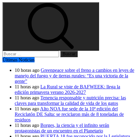
Buscar:
Últimas Noticias
10 horas ago
Greenpeace sobre el freno a cambios en leyes de
manejo del fuego y de tierras rurales: “Es una victoria de la
gente”
11 horas ago
La Rural se viste de BAFWEEK: llega la
edición primavera verano 2026-2027
11 horas ago
Tenencia responsable y nutrición precisa: las
claves para transformar la calidad de vida de los gatos
11 horas ago
Alto NOA fue sede de la 10ª edición del
Reciclatón DE Salta: se reciclaron más de 8 toneladas de
residuos
11 horas ago
Borges, la ciencia y el infinito serán
protagonistas de un encuentro en el Planetario
11 horas ago
PUERTA 18 fue reconocido por la Legislatura