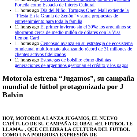
Porteña como Espacio de Interés Cultural
11 horas ago
Día del Niño: Tortugas Open Mall extiende la
“Fiesta En la Granja de Zenón” y suma propuestas de
entretenimiento para toda la familia
11 horas ago
El primer invierno sin el 30%: los argentinos se
ahorraron cerca de medio millón de dólares con la Visa
Lemon Card
11 horas ago
Cencosud avanza en su estrategia de ecosistema
omnicanal multiformato alcanzando récord de 31 millones de
clientes activos fidelizados
11 horas ago
Estrategas de bolsillo: cómo distintas
generaciones de argentinos gestionan el crédito y los pagos
Motorola estrena “Jugamos”, su campaña
mundial de fútbol protagonizada por J
Balvin
HOY, MOTOROLA LANZA JUGAMOS, EL NUEVO
CAPÍTULO DE SU CAMPAÑA GLOBAL «EL FUTBOL TE
LLAMA» , QUE CELEBRA LA CULTURA DEL FÚTBOL
COMO UNA PODEROSA EXPRESIÓN DE