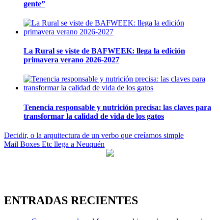
gente”
La Rural se viste de BAFWEEK: llega la edición
primavera verano 2026-2027
Tenencia responsable y nutrición precisa: las claves para
transformar la calidad de vida de los gatos
Navegación
Decidir, o la arquitectura de un verbo que creíamos simple
Mail Boxes Etc llega a Neuquén
de
entradas
ENTRADAS RECIENTES