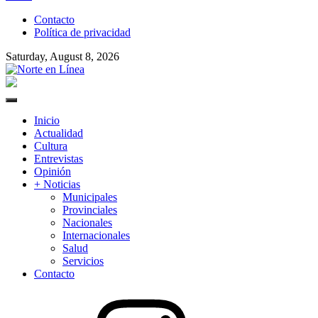
to
Contacto
content
Política de privacidad
Saturday, August 8, 2026
Norte en Línea
Primary
Menu
Inicio
Actualidad
Cultura
Entrevistas
Opinión
+ Noticias
Municipales
Provinciales
Nacionales
Internacionales
Salud
Servicios
Contacto
Instagram