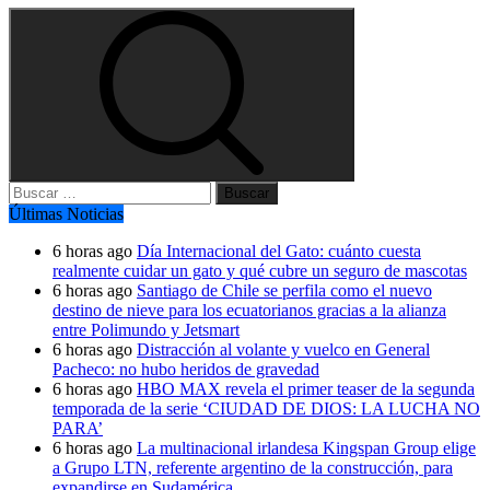
Buscar:
Últimas Noticias
6 horas ago
Día Internacional del Gato: cuánto cuesta
realmente cuidar un gato y qué cubre un seguro de mascotas
6 horas ago
Santiago de Chile se perfila como el nuevo
destino de nieve para los ecuatorianos gracias a la alianza
entre Polimundo y Jetsmart
6 horas ago
Distracción al volante y vuelco en General
Pacheco: no hubo heridos de gravedad
6 horas ago
HBO MAX revela el primer teaser de la segunda
temporada de la serie ‘CIUDAD DE DIOS: LA LUCHA NO
PARA’
6 horas ago
La multinacional irlandesa Kingspan Group elige
a Grupo LTN, referente argentino de la construcción, para
expandirse en Sudamérica