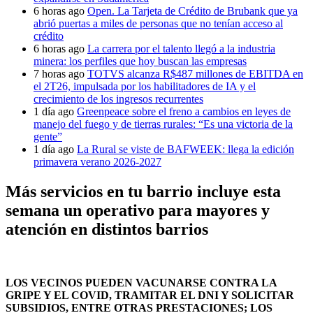
6 horas ago
Open. La Tarjeta de Crédito de Brubank que ya
abrió puertas a miles de personas que no tenían acceso al
crédito
6 horas ago
La carrera por el talento llegó a la industria
minera: los perfiles que hoy buscan las empresas
7 horas ago
TOTVS alcanza R$487 millones de EBITDA en
el 2T26, impulsada por los habilitadores de IA y el
crecimiento de los ingresos recurrentes
1 día ago
Greenpeace sobre el freno a cambios en leyes de
manejo del fuego y de tierras rurales: “Es una victoria de la
gente”
1 día ago
La Rural se viste de BAFWEEK: llega la edición
primavera verano 2026-2027
Más servicios en tu barrio incluye esta
semana un operativo para mayores y
atención en distintos barrios
LOS VECINOS PUEDEN VACUNARSE CONTRA LA
GRIPE Y EL COVID, TRAMITAR EL DNI Y SOLICITAR
SUBSIDIOS, ENTRE OTRAS PRESTACIONES; LOS