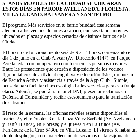
STANDS MÓVILES DE LA CIUDAD SE UBICARÁN
ESTOS DÍAS EN PARQUE AVELLANEDA, FLORESTA,
VILLA LUGANO, BALVANERA Y SAN TELMO
El programa Más servicios en tu barrio brindará esta semana
atención a los vecinos de lunes a sábado, con sus stands móviles
ubicados en plazas y espacios cerrados de distintos barrios de la
Ciudad.
El horario de funcionamiento será de 9 a 14 horas, comenzando el
día 1 de junio en el Club Alvear (Av. Directorio 4147), en Parque
Avellaneda, con un operativo con foco en las personas mayores.
Entre las prestaciones que estarán a disposición de los vecinos
figuran talleres de actividad cognitiva y educación física, un puesto
de Escucha Activa y asistencia a través de la App Club +Simple,
pensada para facilitar el acceso digital a los servicios para esta franja
etaria. Además, se podrá tramitar el DNI, presentar reclamos en
Defensa al Consumidor y recibir asesoramiento para la tramitación
de subsidios.
El resto de la semana, las oficinas móviles estarán disponibles el
martes 2 y el miércoles 3 en la Plaza Vélez Sarfield (Av. Avellaneda
y Bahía Blanca), en Floresta; y el jueves 4 en La Dulce (Av.
Fernández de la Cruz 5430), en Villa Lugano. El viernes 5, habrá un
doble despliegue, con una selección de servicios en la esquina de