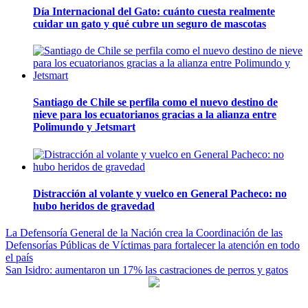
Día Internacional del Gato: cuánto cuesta realmente
cuidar un gato y qué cubre un seguro de mascotas
Santiago de Chile se perfila como el nuevo destino de
nieve para los ecuatorianos gracias a la alianza entre
Polimundo y Jetsmart
Distracción al volante y vuelco en General Pacheco: no
hubo heridos de gravedad
Navegación
La Defensoría General de la Nación crea la Coordinación de las
Defensorías Públicas de Víctimas para fortalecer la atención en todo
de
el país
entradas
San Isidro: aumentaron un 17% las castraciones de perros y gatos