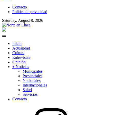
to
Contacto
content
Política de privacidad
Saturday, August 8, 2026
Norte en Línea
Primary
Menu
Inicio
Actualidad
Cultura
Entrevistas
Opinión
+ Noticias
Municipales
Provinciales
Nacionales
Internacionales
Salud
Servicios
Contacto
Instagram