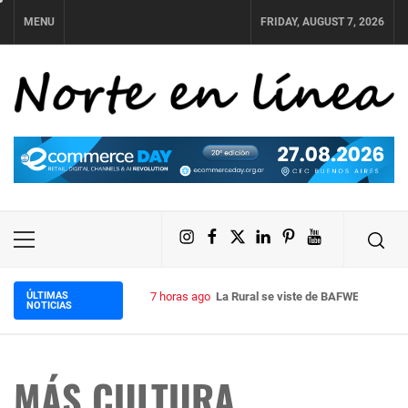
Skip
MENU
FRIDAY, AUGUST 7, 2026
to
content
NORTE EN LÍNEA
Instagram
Facebook
X
LinkedIn
Pinterest
YouTube
Primary
Menu
ÚLTIMAS
7 horas ago
La Rural se viste de BAFWEEK: llega
NOTICIAS
MÁS CULTURA