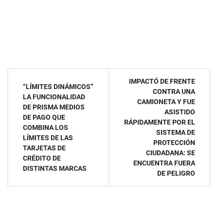
Navegación
IMPACTÓ DE FRENTE
“LÍMITES DINÁMICOS”
CONTRA UNA
de
LA FUNCIONALIDAD
CAMIONETA Y FUE
DE PRISMA MEDIOS
ASISTIDO
entradas
DE PAGO QUE
RÁPIDAMENTE POR EL
COMBINA LOS
SISTEMA DE
LÍMITES DE LAS
PROTECCIÓN
TARJETAS DE
CIUDADANA: SE
CRÉDITO DE
ENCUENTRA FUERA
DISTINTAS MARCAS
DE PELIGRO