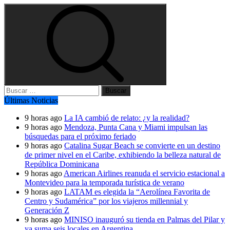
Buscar:
Últimas Noticias
9 horas ago
La IA cambió de relato: ¿y la realidad?
9 horas ago
Mendoza, Punta Cana y Miami impulsan las
búsquedas para el próximo feriado
9 horas ago
Catalina Sugar Beach se convierte en un destino
de primer nivel en el Caribe, exhibiendo la belleza natural de
República Dominicana
9 horas ago
American Airlines reanuda el servicio estacional a
Montevideo para la temporada turística de verano
9 horas ago
LATAM es elegida la “Aerolínea Favorita de
Centro y Sudamérica” por los viajeros millennial y
Generación Z
9 horas ago
MINISO inauguró su tienda en Palmas del Pilar y
ya suma seis locales en Argentina