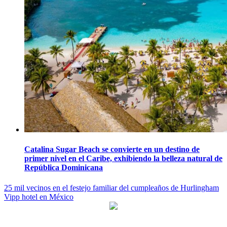
Catalina Sugar Beach se convierte en un destino de
primer nivel en el Caribe, exhibiendo la belleza natural de
República Dominicana
Navegación
25 mil vecinos en el festejo familiar del cumpleaños de Hurlingham
Vipp hotel en México
de
entradas