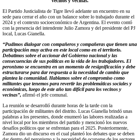
vecinos y vecinas.
El Partido Justicialista de Tigre llevó adelante un encuentro en su
sede para cerrar el año con un balance sobre lo trabajado durante el
2024 y el contexto socioeconómico de Argentina. El evento contó
con la presencia del intendente Julio Zamora y del presidente del PJ
local, Lucas Gianella.
“Pudimos dialogar con compañeros y compañeras que tienen una
participación muy activa en este local como en el territorio.
Debatimos sobre el accionar del Gobierno nacional y las
consecuencias de sus políticas en la vida de los trabajadores. El
peronismo se encuentra en un momento de resignificación y debe
estructurarse para dar respuesta a la necesidad de cambio que
plantea la comunidad. Hablamos sobre el compromiso como
militantes que tenemos para revertir las problemáticas sociales y
económicas, luego de este año tan difícil para los vecinos y
vecinas”,
afirmó el jefe comunal.
La reunión se desarrolló durante horas de la tarde con la
participación de militantes del distrito. Lucas Gianella brindó unas
palabras a los presentes, donde enumeró las labores realizadas a
nivel local por los miembros del partido y mencionó los nuevos
desafíos políticos que se enfrentan para el 2025. Posteriormente,
Zamora dio un discurso en el cual planteó los debates que se deben
dar dentro del peronismo y la necesidad de ocuparse de los sectores