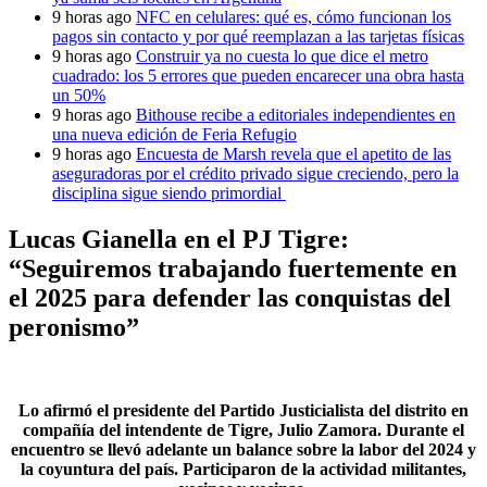
9 horas ago
NFC en celulares: qué es, cómo funcionan los
pagos sin contacto y por qué reemplazan a las tarjetas físicas
9 horas ago
Construir ya no cuesta lo que dice el metro
cuadrado: los 5 errores que pueden encarecer una obra hasta
un 50%
9 horas ago
Bithouse recibe a editoriales independientes en
una nueva edición de Feria Refugio
9 horas ago
Encuesta de Marsh revela que el apetito de las
aseguradoras por el crédito privado sigue creciendo, pero la
disciplina sigue siendo primordial
Lucas Gianella en el PJ Tigre:
“Seguiremos trabajando fuertemente en
el 2025 para defender las conquistas del
peronismo”
Lo afirmó el presidente del Partido Justicialista del distrito en
compañía del intendente de Tigre, Julio Zamora. Durante el
encuentro se llevó adelante un balance sobre la labor del 2024 y
la coyuntura del país. Participaron de la actividad militantes,