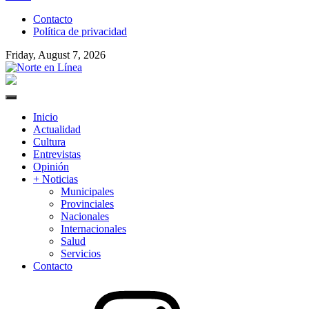
to
Contacto
content
Política de privacidad
Friday, August 7, 2026
Norte en Línea
Primary
Menu
Inicio
Actualidad
Cultura
Entrevistas
Opinión
+ Noticias
Municipales
Provinciales
Nacionales
Internacionales
Salud
Servicios
Contacto
Instagram