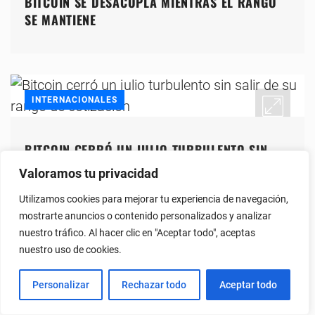
BITCOIN SE DESACOPLA MIENTRAS EL RANGO
SE MANTIENE
INTERNACIONALES
BITCOIN CERRÓ UN JULIO TURBULENTO SIN
SALIR DE SU RANGO DE COTIZACIÓN
Valoramos tu privacidad
Utilizamos cookies para mejorar tu experiencia de navegación,
mostrarte anuncios o contenido personalizados y analizar
nuestro tráfico. Al hacer clic en "Aceptar todo", aceptas
INTERNACIONALES
nuestro uso de cookies.
Personalizar
Rechazar todo
Aceptar todo
BITGO LANZA LINK, UNA RED GLOBAL QUE