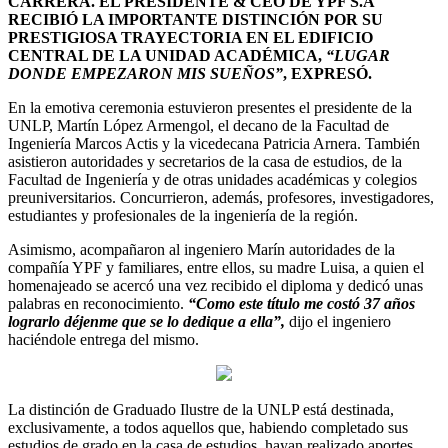
CARRERA. EL PRESIDENTE & CEO DE YPF S.A
RECIBIÓ LA IMPORTANTE DISTINCIÓN POR SU
PRESTIGIOSA TRAYECTORIA EN EL EDIFICIO
CENTRAL DE LA UNIDAD ACADÉMICA,
“LUGAR
DONDE EMPEZARON MIS SUEÑOS”
, EXPRESÓ.
En la emotiva ceremonia estuvieron presentes el presidente de la
UNLP, Martín López Armengol, el decano de la Facultad de
Ingeniería Marcos Actis y la vicedecana Patricia Arnera. También
asistieron autoridades y secretarios de la casa de estudios, de la
Facultad de Ingeniería y de otras unidades académicas y colegios
preuniversitarios. Concurrieron, además, profesores, investigadores,
estudiantes y profesionales de la ingeniería de la región.
Asimismo, acompañaron al ingeniero Marín autoridades de la
compañía YPF y familiares, entre ellos, su madre Luisa, a quien el
homenajeado se acercó una vez recibido el diploma y dedicó unas
palabras en reconocimiento.
“Como este título me costó 37 años
lograrlo déjenme que se lo dedique a ella”,
dijo el ingeniero
haciéndole entrega del mismo.
La distinción de Graduado Ilustre de la UNLP está destinada,
exclusivamente, a todos aquellos que, habiendo completado sus
estudios de grado en la casa de estudios, hayan realizado aportes