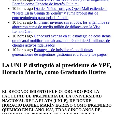
Porteña como Espacio de Interés Cultural
10 horas ago
Día del Niño: Tortugas Open Mall extiende la
“Fiesta En la Granja de Zenón” y suma propuestas de
entretenimiento para toda la familia
10 horas ago
El primer invierno sin el 30%: los argentinos se
ahorraron cerca de medio millón de dólares con la Visa
Lemon Card
10 horas ago
Cencosud avanza en su estrategia de ecosistema
omnicanal multiformato alcanzando récord de 31 millones de
clientes activos fidelizados
10 horas ago
Estrategas de bolsillo: cómo distintas
generaciones de argentinos gestionan el crédito y los pagos
La UNLP distinguió al presidente de YPF,
Horacio Marín, como Graduado Ilustre
EL RECONOCIMIENTO FUE OTORGADO POR LA
FACULTAD DE INGENIERÍA DE LA UNIVERSIDAD
NACIONAL DE LA PLATA (UNLP), DE DONDE
HORACIO DANIEL MARÍN EGRESÓ COMO INGENIERO
QUÍMICO EN EL AÑO 1988, TRAS CINCO AÑOS DE