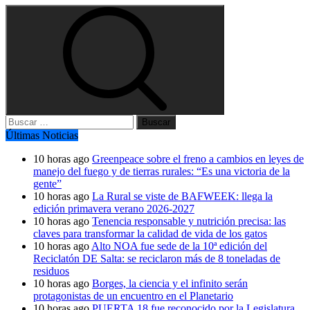
Buscar:
Últimas Noticias
10 horas ago
Greenpeace sobre el freno a cambios en leyes de
manejo del fuego y de tierras rurales: “Es una victoria de la
gente”
10 horas ago
La Rural se viste de BAFWEEK: llega la
edición primavera verano 2026-2027
10 horas ago
Tenencia responsable y nutrición precisa: las
claves para transformar la calidad de vida de los gatos
10 horas ago
Alto NOA fue sede de la 10ª edición del
Reciclatón DE Salta: se reciclaron más de 8 toneladas de
residuos
10 horas ago
Borges, la ciencia y el infinito serán
protagonistas de un encuentro en el Planetario
10 horas ago
PUERTA 18 fue reconocido por la Legislatura