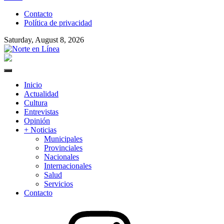
to
Contacto
content
Política de privacidad
Saturday, August 8, 2026
Norte en Línea
Primary
Menu
Inicio
Actualidad
Cultura
Entrevistas
Opinión
+ Noticias
Municipales
Provinciales
Nacionales
Internacionales
Salud
Servicios
Contacto
Instagram