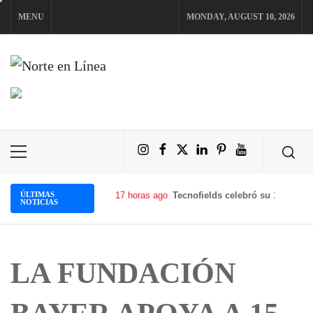
Skip
MENU
MONDAY, AUGUST 10, 2026
to
content
NORTE EN LÍNEA
Instagram
Facebook
X
LinkedIn
Pinterest
YouTube
Primary
Menu
ÚLTIMAS
17 horas ago
Tecnofields celebró su 10.ª edic
NOTICIAS
LA FUNDACIÓN