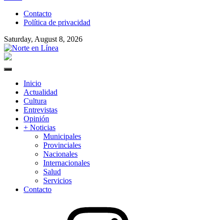
to
Contacto
content
Política de privacidad
Saturday, August 8, 2026
Norte en Línea
Primary
Menu
Inicio
Actualidad
Cultura
Entrevistas
Opinión
+ Noticias
Municipales
Provinciales
Nacionales
Internacionales
Salud
Servicios
Contacto
Instagram