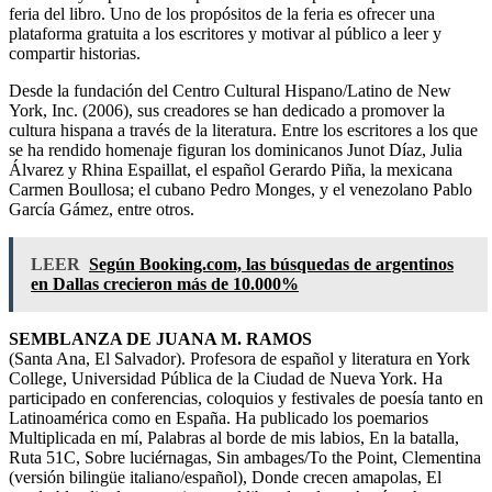
feria del libro. Uno de los propósitos de la feria es ofrecer una
plataforma gratuita a los escritores y motivar al público a leer y
compartir historias.
Desde la fundación del Centro Cultural Hispano/Latino de New
York, Inc. (2006), sus creadores se han dedicado a promover la
cultura hispana a través de la literatura. Entre los escritores a los que
se ha rendido homenaje figuran los dominicanos Junot Díaz, Julia
Álvarez y Rhina Espaillat, el español Gerardo Piña, la mexicana
Carmen Boullosa; el cubano Pedro Monges, y el venezolano Pablo
García Gámez, entre otros.
LEER
Según Booking.com, las búsquedas de argentinos
en Dallas crecieron más de 10.000%
SEMBLANZA DE JUANA M. RAMOS
(Santa Ana, El Salvador). Profesora de español y literatura en York
College, Universidad Pública de la Ciudad de Nueva York. Ha
participado en conferencias, coloquios y festivales de poesía tanto en
Latinoamérica como en España. Ha publicado los poemarios
Multiplicada en mí, Palabras al borde de mis labios, En la batalla,
Ruta 51C, Sobre luciérnagas, Sin ambages/To the Point, Clementina
(versión bilingüe italiano/español), Donde crecen amapolas, El