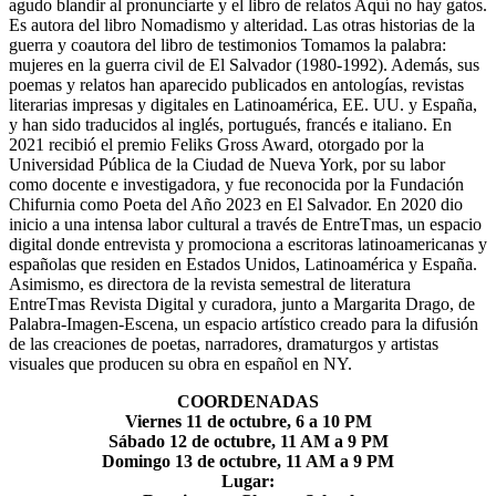
agudo blandir al pronunciarte y el libro de relatos Aquí no hay gatos.
Es autora del libro Nomadismo y alteridad. Las otras historias de la
guerra y coautora del libro de testimonios Tomamos la palabra:
mujeres en la guerra civil de El Salvador (1980-1992). Además, sus
poemas y relatos han aparecido publicados en antologías, revistas
literarias impresas y digitales en Latinoamérica, EE. UU. y España,
y han sido traducidos al inglés, portugués, francés e italiano. En
2021 recibió el premio Feliks Gross Award, otorgado por la
Universidad Pública de la Ciudad de Nueva York, por su labor
como docente e investigadora, y fue reconocida por la Fundación
Chifurnia como Poeta del Año 2023 en El Salvador. En 2020 dio
inicio a una intensa labor cultural a través de EntreTmas, un espacio
digital donde entrevista y promociona a escritoras latinoamericanas y
españolas que residen en Estados Unidos, Latinoamérica y España.
Asimismo, es directora de la revista semestral de literatura
EntreTmas Revista Digital y curadora, junto a Margarita Drago, de
Palabra-Imagen-Escena, un espacio artístico creado para la difusión
de las creaciones de poetas, narradores, dramaturgos y artistas
visuales que producen su obra en español en NY.
COORDENADAS
Viernes 11 de octubre, 6 a 10 PM
Sábado 12 de octubre, 11 AM a 9 PM
Domingo 13 de octubre, 11 AM a 9 PM
Lugar: