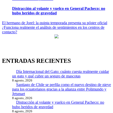
Distracción al volante y vuelco en General Pacheco: no
hubo heridos de gravedad
Navegación
El hermano de Jorel: la quinta temporada presenta su póster oficial
¿Funciona realmente el análisis de sentimientos en los centros de
de
contacto?
entradas
ENTRADAS RECIENTES
Día Internacional del Gato: cuánto cuesta realmente cuidar
un gato y qué cubre un seguro de mascotas
8 agosto, 2026
Santiago de Chile se perfila como el nuevo destino de nieve
para los ecuatorianos gracias a la alianza entre Polimundo y
Jetsmart
8 agosto, 2026
Distracción al volante y vuelco en General Pacheco: no
hubo heridos de gravedad
8 agosto, 2026