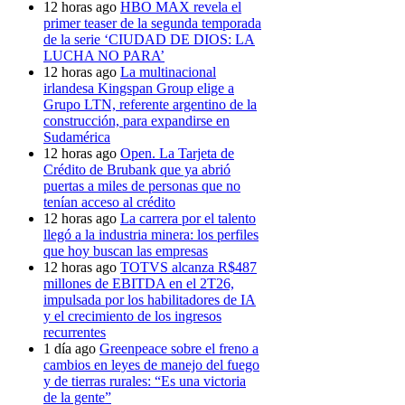
12 horas ago
HBO MAX revela el
primer teaser de la segunda temporada
de la serie ‘CIUDAD DE DIOS: LA
LUCHA NO PARA’
12 horas ago
La multinacional
irlandesa Kingspan Group elige a
Grupo LTN, referente argentino de la
construcción, para expandirse en
Sudamérica
12 horas ago
Open. La Tarjeta de
Crédito de Brubank que ya abrió
puertas a miles de personas que no
tenían acceso al crédito
12 horas ago
La carrera por el talento
llegó a la industria minera: los perfiles
que hoy buscan las empresas
12 horas ago
TOTVS alcanza R$487
millones de EBITDA en el 2T26,
impulsada por los habilitadores de IA
y el crecimiento de los ingresos
recurrentes
1 día ago
Greenpeace sobre el freno a
cambios en leyes de manejo del fuego
y de tierras rurales: “Es una victoria
de la gente”