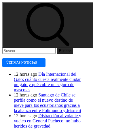
Buscar:
ÚLTIMAS NOTICIAS
12 horas ago
Día Internacional del
Gato: cuánto cuesta realmente cuidar
un gato y qué cubre un seguro de
mascotas
12 horas ago
Santiago de Chile se
perfila como el nuevo destino de
nieve para los ecuatorianos gracias a
la alianza entre Polimundo y Jetsmart
12 horas ago
Distracción al volante y
vuelco en General Pacheco: no hubo
heridos de gravedad