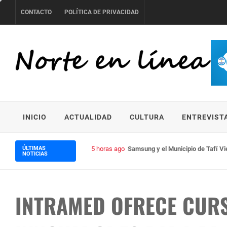
Skip
CONTACTO
POLÍTICA DE PRIVACIDAD
to
content
NORTE EN LÍNEA
INICIO
ACTUALIDAD
CULTURA
ENTREVIST
ÚLTIMAS
5 horas ago
Samsung y el Municipio de Tafí Vi
NOTICIAS
INTRAMED OFRECE CURS