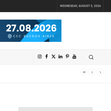
WEDNESDAY, AUGUST 5, 2026
Instagram
Facebook
X
LinkedIn
Pinterest
YouTube