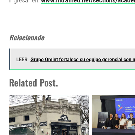
ingresar en:
www.intramed.net/sections/acade
Relacionado
LEER
Grupo Omint fortalece su equipo gerencial con 
Related Post.