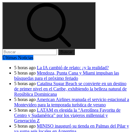
Buscar:
Últimas Noticias
5 horas ago
La IA cambió de relato: ¿y la realidad?
5 horas ago
Mendoza, Punta Cana y Miami impulsan las
búsquedas para el próximo feriado
5 horas ago
Catalina Sugar Beach se convierte en un destino
de primer nivel en el Caribe, exhibiendo la belleza natural de
República Dominicana
5 horas ago
American Airlines reanuda el servicio estacional a
Montevideo para la temporada turística de verano
5 horas ago
LATAM es elegida la “Aerolínea Favorita de
Centro y Sudamérica” por los viajeros millennial y
Generación Z
5 horas ago
MINISO inauguró su tienda en Palmas del Pilar y
ya suma seis locales en Argentina