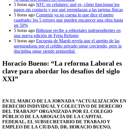
5 horas ago
NFC en celulares: qué es, cómo funcionan los
pagos sin contacto y por qué reemplazan a las tarjetas físicas
5 horas ago
Construir ya no cuesta lo que dice el metro
cuadrado: los 5 errores que pueden encarecer una obra hasta
un 50%
5 horas ago
Bithouse recibe a editoriales independientes en
una nueva edición de Feria Refugio
5 horas ago
Encuesta de Marsh revela que el apetito de las
aseguradoras por el crédito privado sigue creciendo, pero la
disciplina sigue siendo primordial
Horacio Bueno: “La reforma Laboral es
clave para abordar los desafíos del siglo
XXI”
EN EL MARCO DE LA JORNADA “ACTUALIZACIÓN EN
DERECHO INDIVIDUAL Y COLECTIVO DE DERECHO
DEL TRABAJO” ORGANIZADA POR EL COLEGIO
PÚBLICO DE LA ABOGACÍA DE LA CAPITAL
FEDERAL, EL SUBSECRETARIO DE TRABAJO Y
EMPLEO DE LA CIUDAD, DR. HORACIO BUENO,