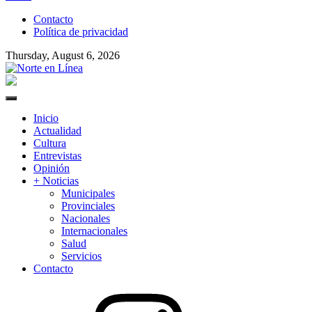
to
Contacto
content
Política de privacidad
Thursday, August 6, 2026
Norte en Línea
Primary
Menu
Inicio
Actualidad
Cultura
Entrevistas
Opinión
+ Noticias
Municipales
Provinciales
Nacionales
Internacionales
Salud
Servicios
Contacto
Instagram