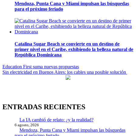
Mendoza, Punta Cana y Miami impulsan las búsquedas
para el próximo feriado
Catalina Sugar Beach se convierte en un destino de
primer nivel en el Caribe, exhibiendo la belleza natural de
República Dominicana
Navegación
Education First suma nuevas propuestas
Sin electricidad en Buenos Aires: los cables una posible solución
de
entradas
ENTRADAS RECIENTES
La IA cambió de relato: ¿y la realidad?
6 agosto, 2026
Mendoza, Punta Cana y Miami impulsan las búsquedas
para el próximo feriado