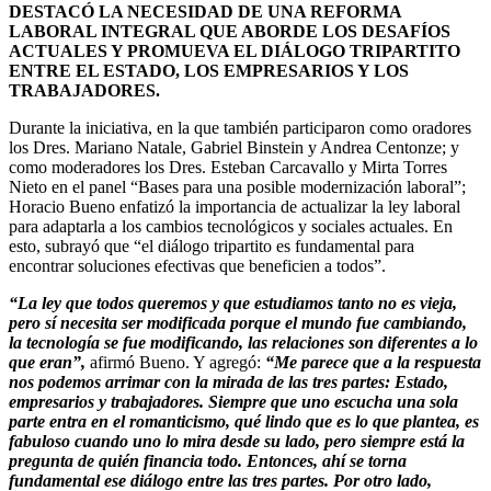
DESTACÓ LA NECESIDAD DE UNA REFORMA
LABORAL INTEGRAL QUE ABORDE LOS DESAFÍOS
ACTUALES Y PROMUEVA EL DIÁLOGO TRIPARTITO
ENTRE EL ESTADO, LOS EMPRESARIOS Y LOS
TRABAJADORES.
Durante la iniciativa, en la que también participaron como oradores
los Dres. Mariano Natale, Gabriel Binstein y Andrea Centonze; y
como moderadores los Dres. Esteban Carcavallo y Mirta Torres
Nieto en el panel “Bases para una posible modernización laboral”;
Horacio Bueno enfatizó la importancia de actualizar la ley laboral
para adaptarla a los cambios tecnológicos y sociales actuales. En
esto, subrayó que “el diálogo tripartito es fundamental para
encontrar soluciones efectivas que beneficien a todos”.
“La ley que todos queremos y que estudiamos tanto no es vieja,
pero sí necesita ser modificada porque el mundo fue cambiando,
la tecnología se fue modificando, las relaciones son diferentes a lo
que eran”,
afirmó Bueno. Y agregó:
“Me parece que a la respuesta
nos podemos arrimar con la mirada de las tres partes: Estado,
empresarios y trabajadores. Siempre que uno escucha una sola
parte entra en el romanticismo, qué lindo que es lo que plantea, es
fabuloso cuando uno lo mira desde su lado, pero siempre está la
pregunta de quién financia todo. Entonces, ahí se torna
fundamental ese diálogo entre las tres partes. Por otro lado,