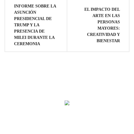
Navegación
INFORME SOBRE LA
EL IMPACTO DEL
ASUNCIÓN
de
ARTE EN LAS
PRESIDENCIAL DE
PERSONAS
TRUMP Y LA
MAYORES:
entradas
PRESENCIA DE
CREATIVIDAD Y
MILEI DURANTE LA
BIENESTAR
CEREMONIA