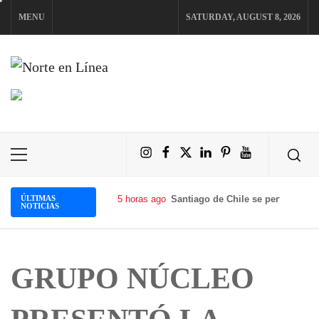
Skip
MENU
SATURDAY, AUGUST 8, 2026
to
content
NORTE EN LÍNEA
Instagram
Facebook
X
LinkedIn
Pinterest
YouTube
Primary
Menu
ÚLTIMAS
5 horas ago
Santiago de Chile se perfila como
NOTICIAS
GRUPO NÚCLEO