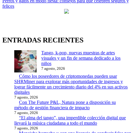
Perros y gatos en modo fiesta: consejos para que celebren seguros y
de
felices
entradas
ENTRADAS RECIENTES
Tango, k-pop, nuevas muestras de artes
visuales y un fin de semana dedicado a los
niños
7 agosto, 2026
Cómo los poseedores de criptomonedas pueden usar
SHRMiner para explorar más oportunidades de ingresos y
lograr fácilmente un crecimiento diario del 4% en sus activos
digitales
7 agosto, 2026
Con The Future P&L, Natura pone a disposición su
método de gestión financiera de impacto
7 agosto, 2026
“El alma del tango”, una imperdible colección digital que
llevará la música ciudadana a todo el mundo
7 agosto, 2026