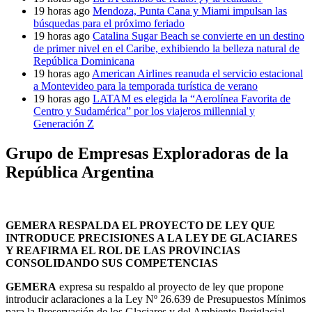
19 horas ago
Mendoza, Punta Cana y Miami impulsan las
búsquedas para el próximo feriado
19 horas ago
Catalina Sugar Beach se convierte en un destino
de primer nivel en el Caribe, exhibiendo la belleza natural de
República Dominicana
19 horas ago
American Airlines reanuda el servicio estacional
a Montevideo para la temporada turística de verano
19 horas ago
LATAM es elegida la “Aerolínea Favorita de
Centro y Sudamérica” por los viajeros millennial y
Generación Z
Grupo de Empresas Exploradoras de la
República Argentina
GEMERA RESPALDA EL PROYECTO DE LEY QUE
INTRODUCE PRECISIONES A LA LEY DE GLACIARES
Y REAFIRMA EL ROL DE LAS PROVINCIAS
CONSOLIDANDO SUS COMPETENCIAS
GEMERA
expresa su respaldo al proyecto de ley que propone
introducir aclaraciones a la Ley Nº 26.639 de Presupuestos Mínimos
para la Preservación de los Glaciares y del Ambiente Periglacial.