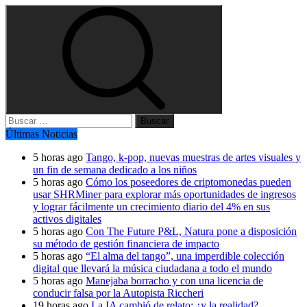
Buscar:
Últimas Noticias
5 horas ago
Tango, k-pop, nuevas muestras de artes visuales y
un fin de semana dedicado a los niños
5 horas ago
Cómo los poseedores de criptomonedas pueden
usar SHRMiner para explorar más oportunidades de ingresos
y lograr fácilmente un crecimiento diario del 4% en sus
activos digitales
5 horas ago
Con The Future P&L, Natura pone a disposición
su método de gestión financiera de impacto
5 horas ago
“El alma del tango”, una imperdible colección
digital que llevará la música ciudadana a todo el mundo
5 horas ago
Manejaba borracho y con una licencia de
conducir falsa por la Autopista Riccheri
19 horas ago
La IA cambió de relato: ¿y la realidad?