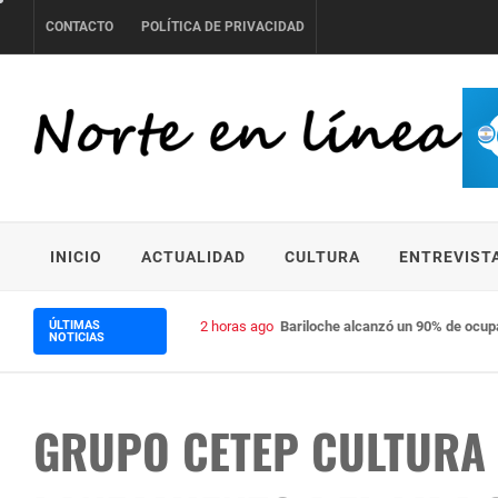
Skip
CONTACTO
POLÍTICA DE PRIVACIDAD
to
content
NORTE EN LÍNEA
INICIO
ACTUALIDAD
CULTURA
ENTREVIST
ÚLTIMAS
2 horas ago
El agua como diferencial: por qué 
NOTICIAS
GRUPO CETEP CULTURA 