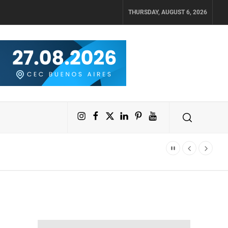
THURSDAY, AUGUST 6, 2026
Instagram
Facebook
X
LinkedIn
Pinterest
YouTube