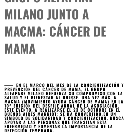
MILANO JUNTO A
MACMA: CÁNCER DE
MAMA
EN EL MARCO DEL MES DE LA CONCIENTIZACIÓN Y
PREVENCIÓN DEL CÁNCER DE MAMA, EL GRUPO
ALFAPARF MILANO REFUERZA SU COMPROMISO CON LA
SALUD Y EL BIENESTAR AL UNIRSE, UNA VEZ MÁS, A
MACMA (MOVIMIENTO AYUDA CÁNCER DE MAMA) EN LA
10ª EDICIÓN DEL DESFILE ANUAL DE LA ASOCIACIÓN.
ESTE EVENTO, A REALIZARSE EL 23 DE OCTUBRE EN EL
BUENOS AIRES MARRIOT; SE HA CONVERTIDO EN UN
SÍMBOLO DE SOLIDARIDAD Y CONCIENTIZACIÓN, BUSCA
APOYAR A LAS PERSONAS QUE TRANSITAN ESTA
ENFERMEDAD Y FOMENTAR LA IMPORTANCIA DE LA
DETECCIÓN TEMPRANA.