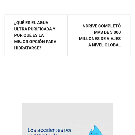
Navegación
¿QUÉ ES EL AGUA
INDRIVE COMPLETÓ
ULTRA PURIFICADA Y
de
MÁS DE 5.000
POR QUÉ ES LA
MILLONES DE VIAJES
MEJOR OPCIÓN PARA
entradas
A NIVEL GLOBAL
HIDRATARSE?