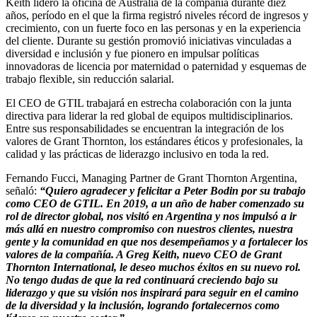
Keith lideró la oficina de Australia de la compañía durante diez
años, período en el que la firma registró niveles récord de ingresos y
crecimiento, con un fuerte foco en las personas y en la experiencia
del cliente. Durante su gestión promovió iniciativas vinculadas a
diversidad e inclusión y fue pionero en impulsar políticas
innovadoras de licencia por maternidad o paternidad y esquemas de
trabajo flexible, sin reducción salarial.
El CEO de GTIL trabajará en estrecha colaboración con la junta
directiva para liderar la red global de equipos multidisciplinarios.
Entre sus responsabilidades se encuentran la integración de los
valores de Grant Thornton, los estándares éticos y profesionales, la
calidad y las prácticas de liderazgo inclusivo en toda la red.
Fernando Fucci, Managing Partner de Grant Thornton Argentina,
señaló:
“Quiero agradecer y felicitar a Peter Bodin por su trabajo
como CEO de GTIL. En 2019, a un año de haber comenzado su
rol de director global, nos visitó en Argentina y nos impulsó a ir
más allá en nuestro compromiso con nuestros clientes, nuestra
gente y la comunidad en que nos desempeñamos y a fortalecer los
valores de la compañía. A Greg Keith, nuevo CEO de Grant
Thornton International, le deseo muchos éxitos en su nuevo rol.
No tengo dudas de que la red continuará creciendo bajo su
liderazgo y que su visión nos inspirará para seguir en el camino
de la diversidad y la inclusión, logrando fortalecernos como