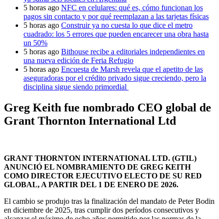
5 horas ago
NFC en celulares: qué es, cómo funcionan los
pagos sin contacto y por qué reemplazan a las tarjetas físicas
5 horas ago
Construir ya no cuesta lo que dice el metro
cuadrado: los 5 errores que pueden encarecer una obra hasta
un 50%
5 horas ago
Bithouse recibe a editoriales independientes en
una nueva edición de Feria Refugio
5 horas ago
Encuesta de Marsh revela que el apetito de las
aseguradoras por el crédito privado sigue creciendo, pero la
disciplina sigue siendo primordial
Greg Keith fue nombrado CEO global de
Grant Thornton International Ltd
GRANT THORNTON INTERNATIONAL LTD. (GTIL)
ANUNCIÓ EL NOMBRAMIENTO DE GREG KEITH
COMO DIRECTOR EJECUTIVO ELECTO DE SU RED
GLOBAL, A PARTIR DEL 1 DE ENERO DE 2026.
El cambio se produjo tras la finalización del mandato de Peter Bodin
en diciembre de 2025, tras cumplir dos períodos consecutivos y
alcanzar el máximo de ocho años permitido por las normas de la