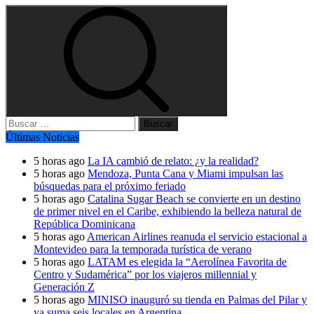
Buscar:
Últimas Noticias
5 horas ago
La IA cambió de relato: ¿y la realidad?
5 horas ago
Mendoza, Punta Cana y Miami impulsan las
búsquedas para el próximo feriado
5 horas ago
Catalina Sugar Beach se convierte en un destino
de primer nivel en el Caribe, exhibiendo la belleza natural de
República Dominicana
5 horas ago
American Airlines reanuda el servicio estacional a
Montevideo para la temporada turística de verano
5 horas ago
LATAM es elegida la “Aerolínea Favorita de
Centro y Sudamérica” por los viajeros millennial y
Generación Z
5 horas ago
MINISO inauguró su tienda en Palmas del Pilar y
ya suma seis locales en Argentina