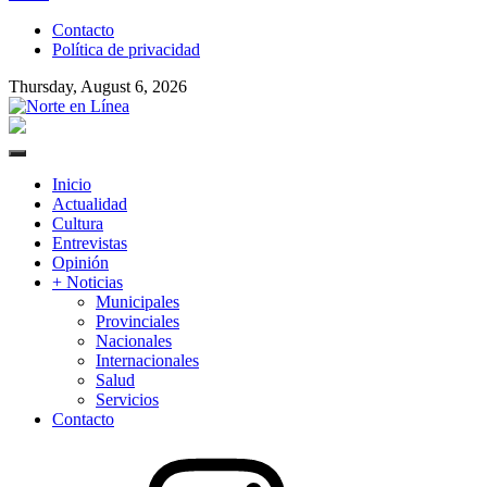
to
Contacto
content
Política de privacidad
Thursday, August 6, 2026
Norte en Línea
Primary
Menu
Inicio
Actualidad
Cultura
Entrevistas
Opinión
+ Noticias
Municipales
Provinciales
Nacionales
Internacionales
Salud
Servicios
Contacto
Instagram