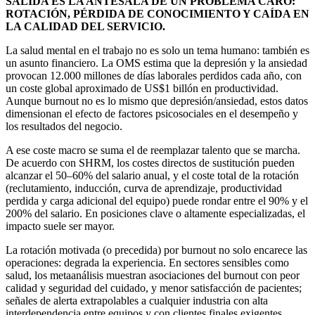
SALIDA ES LA ANTESALA DE UN PROBLEMA CARO:
ROTACIÓN, PÉRDIDA DE CONOCIMIENTO Y CAÍDA EN
LA CALIDAD DEL SERVICIO.
La salud mental en el trabajo no es solo un tema humano: también es
un asunto financiero. La OMS estima que la depresión y la ansiedad
provocan 12.000 millones de días laborales perdidos cada año, con
un coste global aproximado de US$1 billón en productividad.
Aunque burnout no es lo mismo que depresión/ansiedad, estos datos
dimensionan el efecto de factores psicosociales en el desempeño y
los resultados del negocio.
A ese coste macro se suma el de reemplazar talento que se marcha.
De acuerdo con SHRM, los costes directos de sustitución pueden
alcanzar el 50–60% del salario anual, y el coste total de la rotación
(reclutamiento, inducción, curva de aprendizaje, productividad
perdida y carga adicional del equipo) puede rondar entre el 90% y el
200% del salario. En posiciones clave o altamente especializadas, el
impacto suele ser mayor.
La rotación motivada (o precedida) por burnout no solo encarece las
operaciones: degrada la experiencia. En sectores sensibles como
salud, los metaanálisis muestran asociaciones del burnout con peor
calidad y seguridad del cuidado, y menor satisfacción de pacientes;
señales de alerta extrapolables a cualquier industria con alta
interdependencia entre equipos y con clientes finales exigentes.