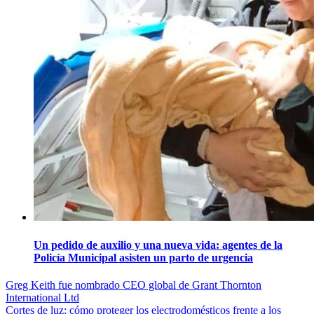
Un pedido de auxilio y una nueva vida: agentes de la
Policía Municipal asisten un parto de urgencia
Navegación
Greg Keith fue nombrado CEO global de Grant Thornton
International Ltd
de
Cortes de luz: cómo proteger los electrodomésticos frente a los