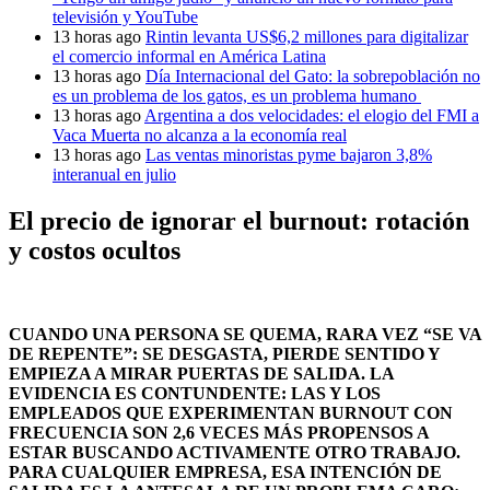
televisión y YouTube
13 horas ago
Rintin levanta US$6,2 millones para digitalizar
el comercio informal en América Latina
13 horas ago
Día Internacional del Gato: la sobrepoblación no
es un problema de los gatos, es un problema humano
13 horas ago
Argentina a dos velocidades: el elogio del FMI a
Vaca Muerta no alcanza a la economía real
13 horas ago
Las ventas minoristas pyme bajaron 3,8%
interanual en julio
El precio de ignorar el burnout: rotación
y costos ocultos
CUANDO UNA PERSONA SE QUEMA, RARA VEZ “SE VA
DE REPENTE”: SE DESGASTA, PIERDE SENTIDO Y
EMPIEZA A MIRAR PUERTAS DE SALIDA. LA
EVIDENCIA ES CONTUNDENTE: LAS Y LOS
EMPLEADOS QUE EXPERIMENTAN BURNOUT CON
FRECUENCIA SON 2,6 VECES MÁS PROPENSOS A
ESTAR BUSCANDO ACTIVAMENTE OTRO TRABAJO.
PARA CUALQUIER EMPRESA, ESA INTENCIÓN DE