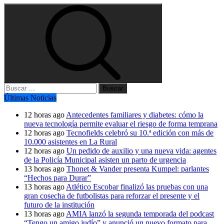
Buscar:
Últimas Noticias
12 horas ago
Antecedentes familiares y diabetes: cómo la
nueva tecnología permite evaluar el riesgo de forma temprana
12 horas ago
Tecnofields celebró su 10.ª edición con más de
10.000 asistentes en La Rural
12 horas ago
Un pedido de auxilio y una nueva vida: agentes
de la Policía Municipal asisten un parto de urgencia
13 horas ago
Thonet & Vander presenta Kumpel: parlantes
“Hechos para Durar”
13 horas ago
Atlético Escobar finalizó las pruebas con una
gran cosecha de futbolistas para reforzar el presente y el
futuro de la institución
13 horas ago
AMIA lanzó la segunda temporada del podcast
“Tengo un amigo judío” y anunció un nuevo formato para