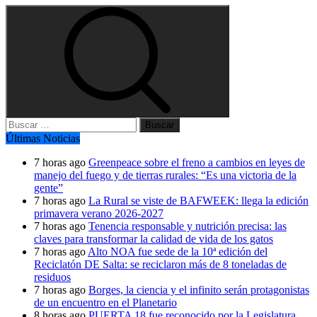
Buscar:
Últimas Noticias
7 horas ago
Greenpeace sobre el freno a cambios en leyes de
manejo del fuego y de tierras rurales: “Es una victoria de la
gente”
7 horas ago
La Rural se viste de BAFWEEK: llega la edición
primavera verano 2026-2027
7 horas ago
Tenencia responsable y nutrición precisa: las
claves para transformar la calidad de vida de los gatos
7 horas ago
Alto NOA fue sede de la 10ª edición del
Reciclatón DE Salta: se reciclaron más de 8 toneladas de
residuos
7 horas ago
Borges, la ciencia y el infinito serán protagonistas
de un encuentro en el Planetario
8 horas ago
PUERTA 18 fue reconocido por la Legislatura