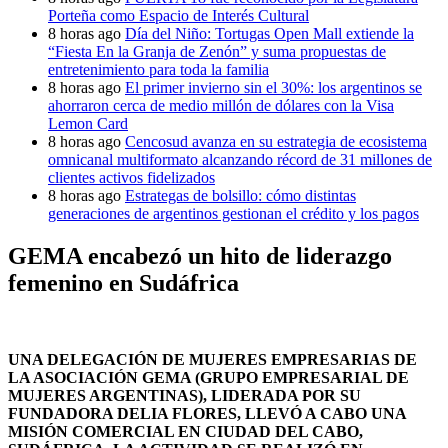
Porteña como Espacio de Interés Cultural
8 horas ago
Día del Niño: Tortugas Open Mall extiende la
“Fiesta En la Granja de Zenón” y suma propuestas de
entretenimiento para toda la familia
8 horas ago
El primer invierno sin el 30%: los argentinos se
ahorraron cerca de medio millón de dólares con la Visa
Lemon Card
8 horas ago
Cencosud avanza en su estrategia de ecosistema
omnicanal multiformato alcanzando récord de 31 millones de
clientes activos fidelizados
8 horas ago
Estrategas de bolsillo: cómo distintas
generaciones de argentinos gestionan el crédito y los pagos
GEMA encabezó un hito de liderazgo
femenino en Sudáfrica
UNA DELEGACIÓN DE MUJERES EMPRESARIAS DE
LA ASOCIACIÓN GEMA (GRUPO EMPRESARIAL DE
MUJERES ARGENTINAS), LIDERADA POR SU
FUNDADORA DELIA FLORES, LLEVÓ A CABO UNA
MISIÓN COMERCIAL EN CIUDAD DEL CABO,