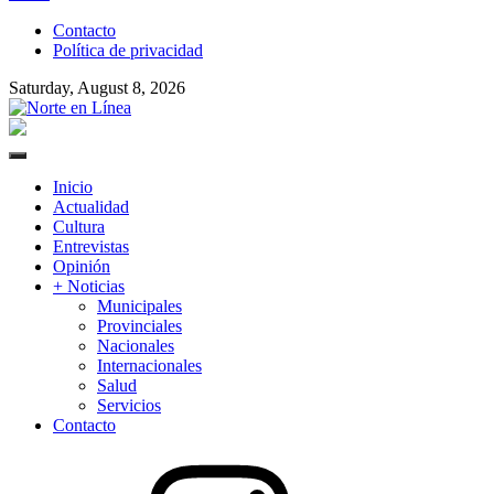
to
Contacto
content
Política de privacidad
Saturday, August 8, 2026
Norte en Línea
Primary
Menu
Inicio
Actualidad
Cultura
Entrevistas
Opinión
+ Noticias
Municipales
Provinciales
Nacionales
Internacionales
Salud
Servicios
Contacto
Instagram