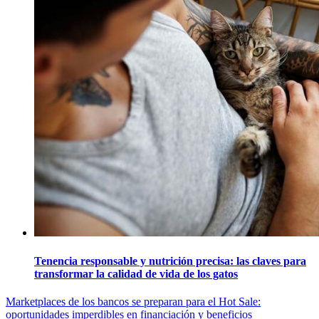
Tenencia responsable y nutrición precisa: las claves para
transformar la calidad de vida de los gatos
Navegación
Marketplaces de los bancos se preparan para el Hot Sale:
oportunidades imperdibles en financiación y beneficios