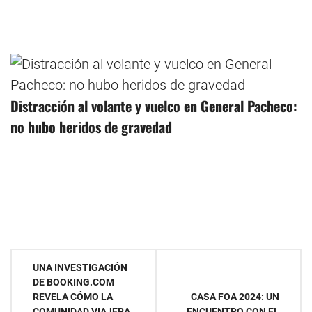
Distracción al volante y vuelco en General Pacheco:
no hubo heridos de gravedad
Navegación
UNA INVESTIGACIÓN
DE BOOKING.COM
de
REVELA CÓMO LA
CASA FOA 2024: UN
COMUNIDAD VIAJERA
ENCUENTRO CON EL