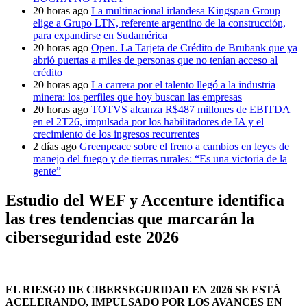
20 horas ago
La multinacional irlandesa Kingspan Group
elige a Grupo LTN, referente argentino de la construcción,
para expandirse en Sudamérica
20 horas ago
Open. La Tarjeta de Crédito de Brubank que ya
abrió puertas a miles de personas que no tenían acceso al
crédito
20 horas ago
La carrera por el talento llegó a la industria
minera: los perfiles que hoy buscan las empresas
20 horas ago
TOTVS alcanza R$487 millones de EBITDA
en el 2T26, impulsada por los habilitadores de IA y el
crecimiento de los ingresos recurrentes
2 días ago
Greenpeace sobre el freno a cambios en leyes de
manejo del fuego y de tierras rurales: “Es una victoria de la
gente”
Estudio del WEF y Accenture identifica
las tres tendencias que marcarán la
ciberseguridad este 2026
EL RIESGO DE CIBERSEGURIDAD EN 2026 SE ESTÁ
ACELERANDO, IMPULSADO POR LOS AVANCES EN