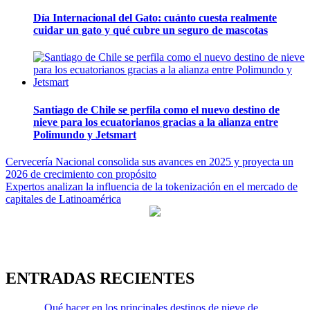
Día Internacional del Gato: cuánto cuesta realmente
cuidar un gato y qué cubre un seguro de mascotas
Santiago de Chile se perfila como el nuevo destino de
nieve para los ecuatorianos gracias a la alianza entre
Polimundo y Jetsmart
Navegación
Cervecería Nacional consolida sus avances en 2025 y proyecta un
2026 de crecimiento con propósito
de
Expertos analizan la influencia de la tokenización en el mercado de
entradas
capitales de Latinoamérica
ENTRADAS RECIENTES
Qué hacer en los principales destinos de nieve de