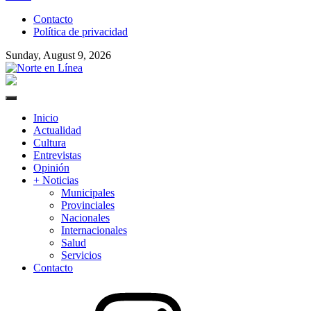
to
Contacto
content
Política de privacidad
Sunday, August 9, 2026
Norte en Línea
Primary
Menu
Inicio
Actualidad
Cultura
Entrevistas
Opinión
+ Noticias
Municipales
Provinciales
Nacionales
Internacionales
Salud
Servicios
Contacto
Instagram