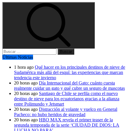
Buscar:
Últimas Noticias
1 hora ago
Qué hacer en los principales destinos de nieve de
Sudamérica más allá del esquí: las experiencias que marcan
tendencia este invierno
20 horas ago
Día Internacional del Gato: cuánto cuesta
realmente cuidar un gato y qué cubre un seguro de mascotas
20 horas ago
Santiago de Chile se perfila como el nuevo
destino de nieve para los ecuatorianos gracias a la alianza
entre Polimundo y Jetsmart
20 horas ago
Distracción al volante y vuelco en General
Pacheco: no hubo heridos de gravedad
20 horas ago
HBO MAX revela el primer teaser de la
segunda temporada de la serie ‘CIUDAD DE DIOS: LA
LUCHA NO PARA’