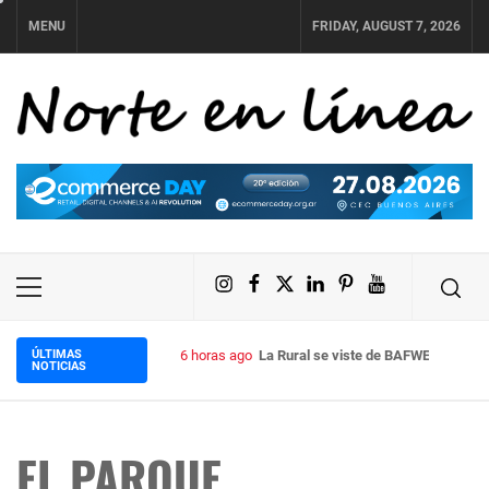
Skip
MENU
FRIDAY, AUGUST 7, 2026
to
content
NORTE EN LÍNEA
Instagram
Facebook
X
LinkedIn
Pinterest
YouTube
Primary
Menu
ÚLTIMAS
6 horas ago
La Rural se viste de BAFWEEK: llega
NOTICIAS
EL PARQUE