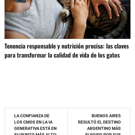
Tenencia responsable y nutrición precisa: las claves
para transformar la calidad de vida de los gatos
Navegación
LA CONFIANZA DE
BUENOS AIRES
LOS CMOS EN LA IA
RESULTÓ EL DESTINO
de
GENERATIVA ESTÁ EN
ARGENTINO MÁS
SU PUNTO MÁS ALTO:
ELEGIDO POR SUS